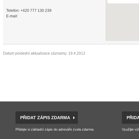
Telefon: +420 777 130 239
E-mail:
Datum poslední aktualizace záznamu: 19.4.2012
PŘIDAT ZÁPIS ZDARMA
PŘID
Přidejte si základní zápis do adresáře zcela zdarma.
Využijte vý