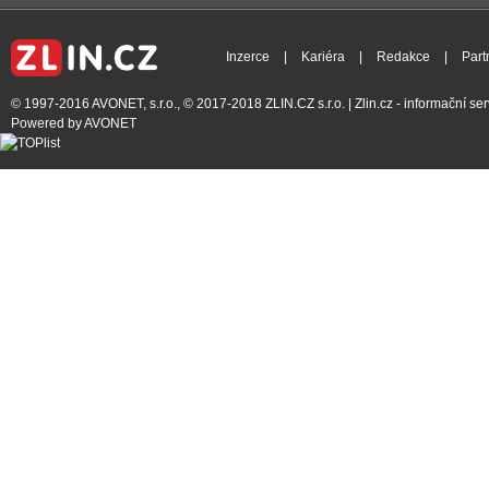
Inzerce
|
Kariéra
|
Redakce
|
Part
© 1997-2016
AVONET, s.r.o.
, © 2017-2018
ZLIN.CZ s.r.o.
| Zlin.cz - informační s
Powered by
AVONET