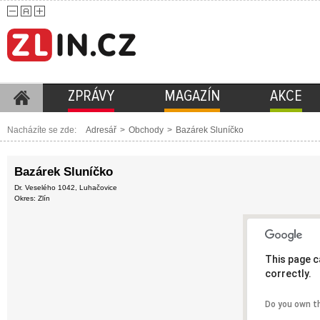
ZPRÁVY
MAGAZÍN
AKCE
Nacházíte se zde:
Adresář
>
Obchody
>
Bazárek Sluníčko
Bazárek Sluníčko
Dr. Veselého 1042, Luhačovice
Okres: Zlín
This page c
correctly.
Do you own t