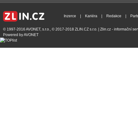
Inzerce
|
Kariéra
|
Redakce
|
Part
© 1997-2016
AVONET, s.r.o.
, © 2017-2018
ZLIN.CZ s.r.o.
| Zlin.cz - informační s
Powered by
AVONET