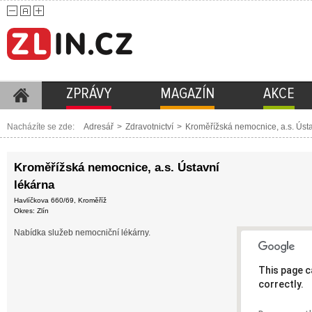
ZPRÁVY
MAGAZÍN
AKCE
Nacházíte se zde:
Adresář
>
Zdravotnictví
>
Kroměřížská nemocnice, a.s. Ústa
Kroměřížská nemocnice, a.s. Ústavní
lékárna
Havlíčkova 660/69, Kroměříž
Okres: Zlín
Nabídka služeb nemocniční lékárny.
This page c
correctly.