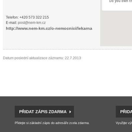
Do you own t
Telefon: +420 573 322 215
E-mail:
post@nem-km.cz
http://www.nem-km.cz/o-nemocnici/lekarna
Datum poslední aktualizace záznamu: 22.7.2013
PŘIDAT ZÁPIS ZDARMA
PŘID
Přidejte si základní zápis do adresáře zcela zdarma.
Využijte vý