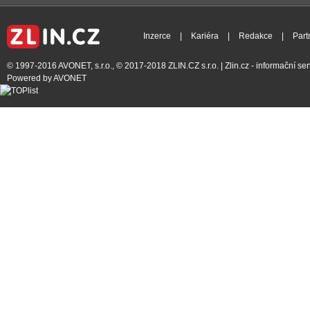
Inzerce
|
Kariéra
|
Redakce
|
Part
© 1997-2016
AVONET, s.r.o.
, © 2017-2018
ZLIN.CZ s.r.o.
| Zlin.cz - informační s
Powered by
AVONET