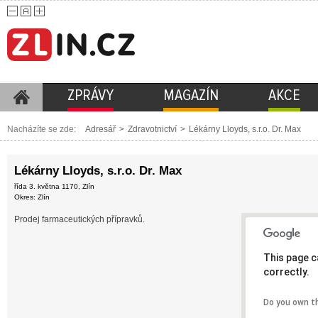
ZPRÁVY
MAGAZÍN
AKCE
Nacházíte se zde:
Adresář
>
Zdravotnictví
>
Lékárny Lloyds, s.r.o. Dr. Max
Lékárny Lloyds, s.r.o. Dr. Max
řída 3. května 1170, Zlín
Okres: Zlín
Prodej farmaceutických přípravků.
This page c
correctly.
Do you own t