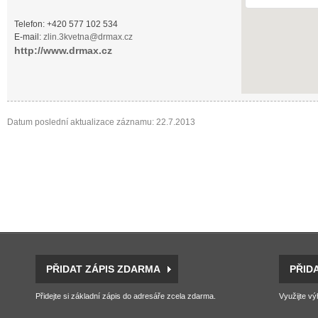
Telefon: +420 577 102 534
E-mail:
zlin.3kvetna@drmax.cz
http://www.drmax.cz
Datum poslední aktualizace záznamu: 22.7.2013
PŘIDAT ZÁPIS ZDARMA
PŘID
Přidejte si základní zápis do adresáře zcela zdarma.
Využijte vý