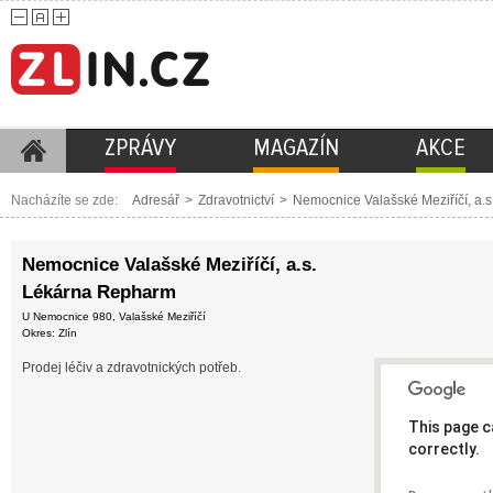
ZPRÁVY
MAGAZÍN
AKCE
Nacházíte se zde:
Adresář
>
Zdravotnictví
>
Nemocnice Valašské Meziříčí, a.
Nemocnice Valašské Meziříčí, a.s.
Lékárna Repharm
U Nemocnice 980, Valašské Meziříčí
Okres: Zlín
Prodej léčiv a zdravotnických potřeb.
This page c
correctly.