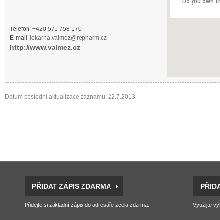
Do you own t
Telefon: +420 571 758 170
E-mail:
lekarna.valmez@repharm.cz
http://www.valmez.cz
Datum poslední aktualizace záznamu: 22.7.2013
PŘIDAT ZÁPIS ZDARMA
PŘID
Přidejte si základní zápis do adresáře zcela zdarma.
Využijte vý