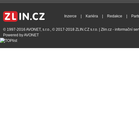
Inzerce
|
Kariéra
|
Redakce
|
Part
© 1997-2016
AVONET, s.r.o.
, © 2017-2018
ZLIN.CZ s.r.o.
| Zlin.cz - informační s
Powered by
AVONET