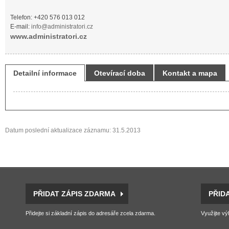
Telefon: +420 576 013 012
E-mail:
info@administratori.cz
www.administratori.cz
Detailní informace
Otevírací doba
Kontakt a mapa
Datum poslední aktualizace záznamu: 31.5.2013
PŘIDAT ZÁPIS ZDARMA
PŘID
Přidejte si základní zápis do adresáře zcela zdarma.
Využijte vý