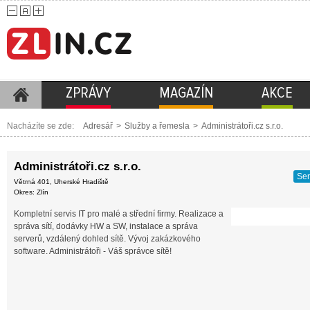
ZPRÁVY
MAGAZÍN
AKCE
Nacházíte se zde:
Adresář
>
Služby a řemesla
>
Administrátoři.cz s.r.o.
Administrátoři.cz s.r.o.
Ser
Větrná 401, Uherské Hradiště
Okres: Zlín
Kompletní servis IT pro malé a střední firmy. Realizace a
správa sítí, dodávky HW a SW, instalace a správa
serverů, vzdálený dohled sítě. Vývoj zakázkového
software. Administrátoři - Váš správce sítě!