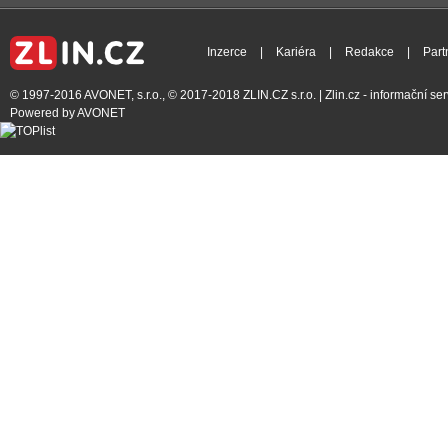
Inzerce
|
Kariéra
|
Redakce
|
Part
© 1997-2016
AVONET, s.r.o.
, © 2017-2018
ZLIN.CZ s.r.o.
| Zlin.cz - informační s
Powered by
AVONET