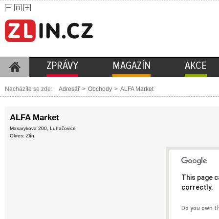
ZPRÁVY
MAGAZÍN
AKCE
Nacházíte se zde:
Adresář
>
Obchody
>
ALFA Market
ALFA Market
Masarykova 200, Luhačovice
Okres: Zlín
This page c
correctly.
Do you own t