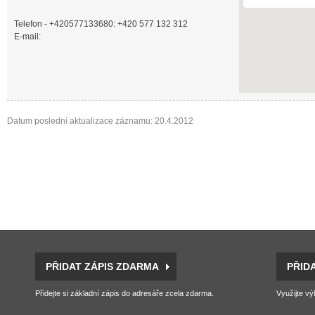
Telefon - +420577133680: +420 577 132 312
E-mail:
Datum poslední aktualizace záznamu: 20.4.2012
PŘIDAT ZÁPIS ZDARMA
PŘID
Přidejte si základní zápis do adresáře zcela zdarma.
Využijte vý