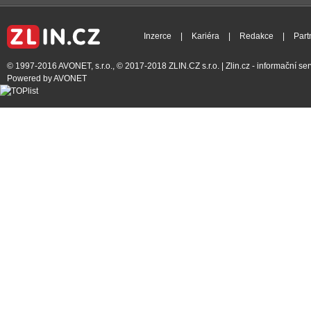
Inzerce
|
Kariéra
|
Redakce
|
Part
© 1997-2016
AVONET, s.r.o.
, © 2017-2018
ZLIN.CZ s.r.o.
| Zlin.cz - informační s
Powered by
AVONET