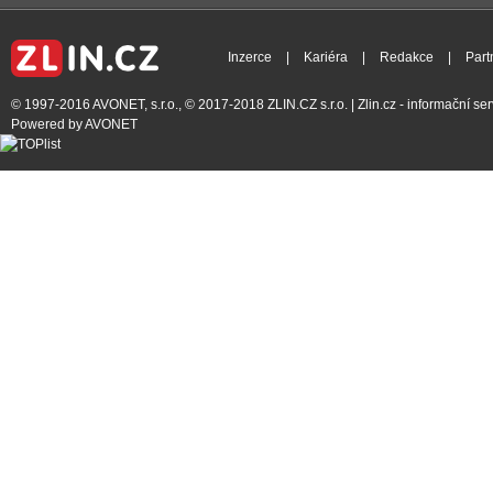
Inzerce
|
Kariéra
|
Redakce
|
Part
© 1997-2016
AVONET, s.r.o.
, © 2017-2018
ZLIN.CZ s.r.o.
| Zlin.cz - informační s
Powered by
AVONET