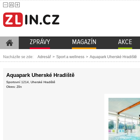
ZPRÁVY
MAGAZÍN
AKCE
Nacházíte se zde:
Adresář
>
Sport a wellness
>
Aquapark Uherské Hradiště
Aquapark Uherské Hradiště
Sportovní 1214, Uherské Hradiště
Okres: Zlín