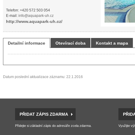
Telefon: +420 572 503 054
E-mail:
info@aquapark-uh.cz
http://www.aquapark-uh.cz/
Detailní informace
Otevírací doba
Kontakt a mapa
Datum poslední aktualizace záznamu: 22.1.2016
PŘIDAT ZÁPIS ZDARMA
PŘID
Přidejte si základní zápis do adresáře zcela zdarma.
Využijte vý