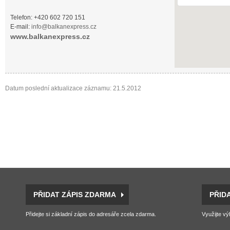
Telefon: +420 602 720 151
E-mail:
info@balkanexpress.cz
www.balkanexpress.cz
Datum poslední aktualizace záznamu: 21.5.2012
PŘIDAT ZÁPIS ZDARMA
PŘID
Přidejte si základní zápis do adresáře zcela zdarma.
Využijte vý