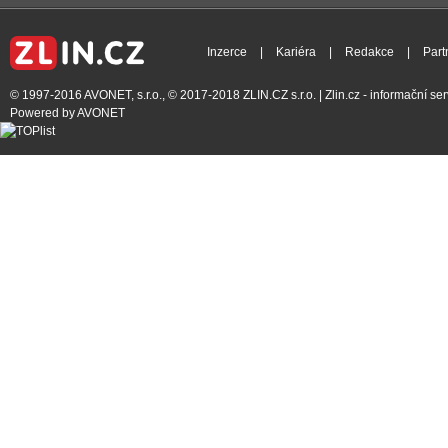
Inzerce
|
Kariéra
|
Redakce
|
Part
© 1997-2016
AVONET, s.r.o.
, © 2017-2018
ZLIN.CZ s.r.o.
| Zlin.cz - informační s
Powered by
AVONET