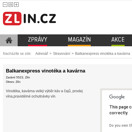
ZPRÁVY
MAGAZÍN
AKCE
Nacházíte se zde:
Adresář
>
Stravování
>
Balkanexpress vinotéka a kavárna
Balkanexpress vinotéka a kavárna
Zarámí 5523, Zlín
Okres: Zlín
Vinotéka, kavárna velký výběr káv a čajů, prodej
vína,pravidélné ochutnávky vín.
This page c
correctly.
Do you own t