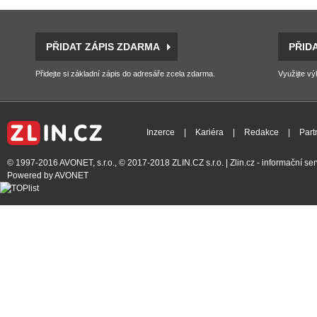
PŘIDAT ZÁPIS ZDARMA
PŘID
Přidejte si základní zápis do adresáře zcela zdarma.
Využijte vý
Inzerce
|
Kariéra
|
Redakce
|
Part
© 1997-2016
AVONET, s.r.o.
, © 2017-2018
ZLIN.CZ s.r.o.
| Zlin.cz - informační s
Powered by
AVONET