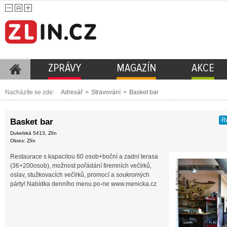
ZPRÁVY
MAGAZÍN
AKCE
Nacházíte se zde:
Adresář
>
Stravování
>
Basket bar
R
Basket bar
Dukelská 5413, Zlín
Okres: Zlín
Restaurace s kapacitou 60 osob+boční a zadní terasa
(36+200osob), možnost pořádání firemních večírků,
oslav, stužkovacích večírků, promocí a soukromých
párty! Nabídka denního menu po-ne www.menicka.cz