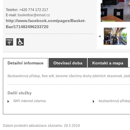
Telefon: +420 774 172 217
E-mail:
basketbar@email.cz
http://www.facebook.com/pages/Basket-
Bar/171482496233720
Detailní informace
Otevírací doba
Kontakt a mapa
Bezbariérový přístup, free wifi, bereme všechny druhy jídelních stravenek, plat
Další služby
WiFi internet zdarma
bezbariérový přístu
Datum poslední aktualizace záznamu: 28.5.2019