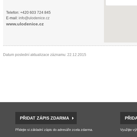
Telefon: +420 603 724 845
E-mail:
info@ulodenice.cz
www.ulodenice.cz
Datum poslední aktualizace záznamu: 22.12.2015
PŘIDAT ZÁPIS ZDARMA
PŘID
Přidejte si základní zápis do adresáře zcela zdarma.
Využijte vý