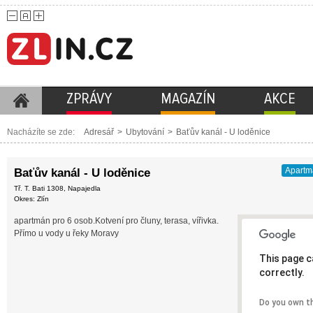
ZPRÁVY
MAGAZÍN
AKCE
Nacházíte se zde:
Adresář
>
Ubytování
>
Baťův kanál - U loděnice
Apartm
Baťův kanál - U loděnice
Tř. T. Bati 1308, Napajedla
Okres: Zlín
apartmán pro 6 osob.Kotvení pro čluny, terasa, vířivka.
Přímo u vody u řeky Moravy
This page c
correctly.
Do you own t