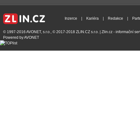
Inzerce
|
Kariéra
|
Redakce
|
Part
© 1997-2016
AVONET, s.r.o.
, © 2017-2018
ZLIN.CZ s.r.o.
| Zlin.cz - informační s
Powered by
AVONET