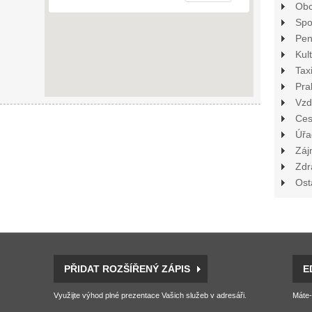
Ob
Spo
Pen
Kul
Tax
Pra
Vzd
Ces
Úřa
Záj
Zdr
Ost
PŘIDAT ROZŠÍŘENÝ ZÁPIS
E
Využijte výhod plné prezentace Vašich služeb v adresáři.
Máte-