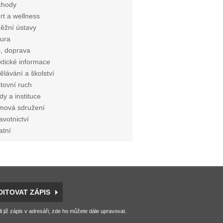
chody
rt a wellness
ěžní ústavy
tura
i, doprava
ktické informace
ělávání a školství
tovní ruch
dy a instituce
mová sdružení
avotnictví
atní
DITOVAT ZÁPIS
li již zápis v adresáři, zde ho můžete dále upravovat.