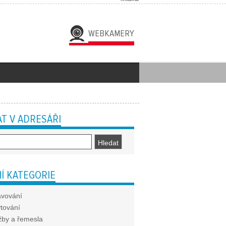
WEBKAMERY
T V ADRESÁŘI
Í KATEGORIE
avování
tování
žby a řemesla