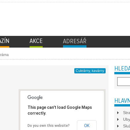
ZÍN
AKCE
ADRESÁŘ
rárna
HLEDA
Cukrárny, kavárny
HLAVN
This page can't load Google Maps
Str
correctly.
Uby
OK
Do you own this website?
Slu