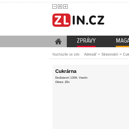
ZPRÁVY
MAGA
Nacházíte se zde:
Adresář
>
Stravování
>
Cuk
Cukrárna
Družstevní 1306, Vsetín
Okres: Zlín