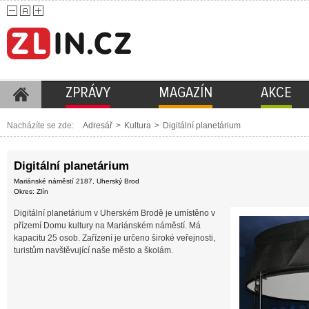
ZPRÁVY
MAGAZÍN
AKCE
Nacházíte se zde:
Adresář
>
Kultura
>
Digitální planetárium
Digitální planetárium
Mariánské náměstí 2187, Uherský Brod
Okres: Zlín
Digitální planetárium v Uherském Brodě je umístěno v
přízemí Domu kultury na Mariánském náměstí. Má
kapacitu 25 osob. Zařízení je určeno široké veřejnosti,
turistům navštěvující naše město a školám.