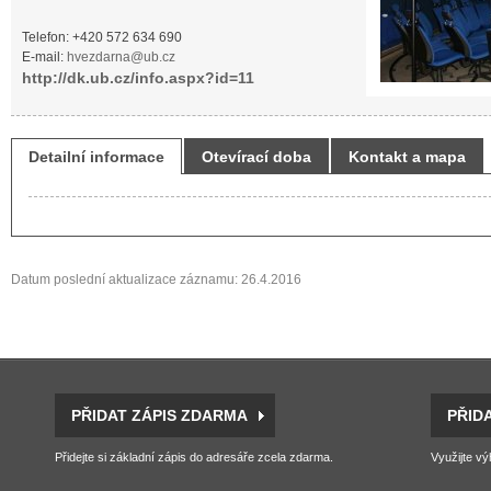
Telefon: +420 572 634 690
E-mail:
hvezdarna@ub.cz
http://dk.ub.cz/info.aspx?id=11
Detailní informace
Otevírací doba
Kontakt a mapa
Datum poslední aktualizace záznamu: 26.4.2016
PŘIDAT ZÁPIS ZDARMA
PŘID
Přidejte si základní zápis do adresáře zcela zdarma.
Využijte vý