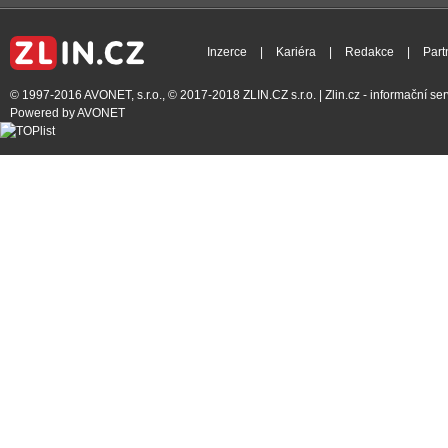
Inzerce
|
Kariéra
|
Redakce
|
Part
© 1997-2016
AVONET, s.r.o.
, © 2017-2018
ZLIN.CZ s.r.o.
| Zlin.cz - informační s
Powered by
AVONET