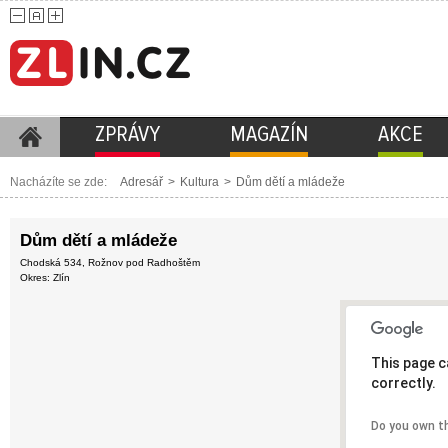
ZPRÁVY
MAGAZÍN
AKCE
Nacházíte se zde:
Adresář
>
Kultura
>
Dům dětí a mládeže
Dům dětí a mládeže
Chodská 534, Rožnov pod Radhoštěm
Okres: Zlín
This page c
correctly.
Do you own t