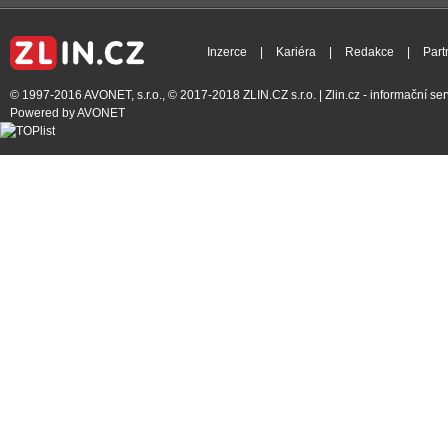
Inzerce
|
Kariéra
|
Redakce
|
Part
© 1997-2016
AVONET, s.r.o.
, © 2017-2018
ZLIN.CZ s.r.o.
| Zlin.cz - informační s
Powered by
AVONET