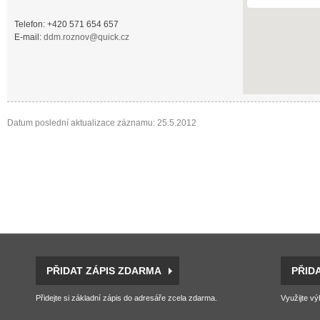
Telefon: +420 571 654 657
E-mail:
ddm.roznov@quick.cz
Datum poslední aktualizace záznamu: 25.5.2012
PŘIDAT ZÁPIS ZDARMA
PŘID
Přidejte si základní zápis do adresáře zcela zdarma.
Využijte vý