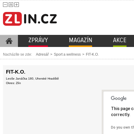
ZPRÁVY
MAGAZÍN
AKCE
Nacházíte se zde:
Adresář
>
Sport a wellness
>
FIT-K.O.
FIT-K.O.
Leoše Janáčka 180, Uherské Hradiště
Okres: Zlín
This page c
correctly.
Do you own t