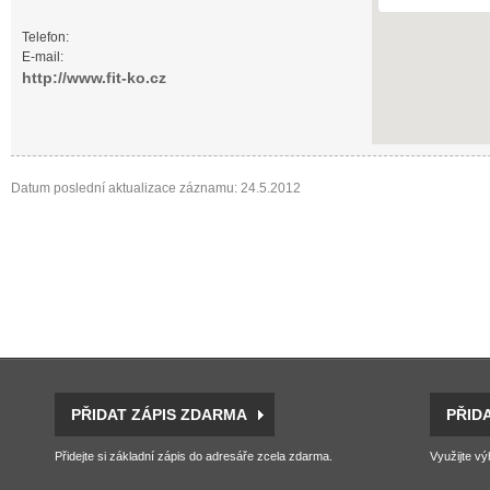
Telefon:
E-mail:
http://www.fit-ko.cz
Datum poslední aktualizace záznamu: 24.5.2012
PŘIDAT ZÁPIS ZDARMA
PŘID
Přidejte si základní zápis do adresáře zcela zdarma.
Využijte vý