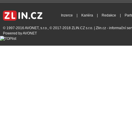
Inzerce
|
Kariéra
|
Redakce
|
Part
© 1997-2016
AVONET, s.r.o.
, © 2017-2018
ZLIN.CZ s.r.o.
| Zlin.cz - informační s
Powered by
AVONET