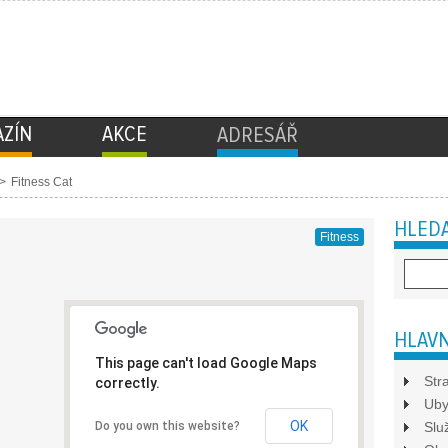
ZÍN
AKCE
ADRESÁŘ
>
Fitness Cat
HLEDA
Fitness
HLAVN
This page can't load Google Maps
Str
correctly.
Uby
OK
Do you own this website?
Slu