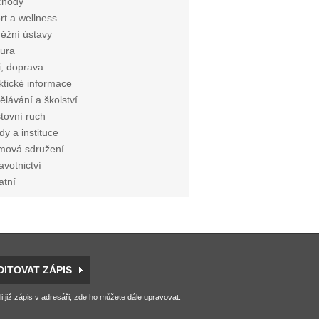
chody
rt a wellness
ěžní ústavy
tura
i, doprava
ktické informace
ělávání a školství
tovní ruch
dy a instituce
mová sdružení
avotnictví
atní
DITOVAT ZÁPIS
li již zápis v adresáři, zde ho můžete dále upravovat.