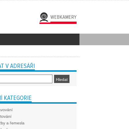
WEBKAMERY
T V ADRESÁŘI
Í KATEGORIE
avování
tování
žby a řemesla