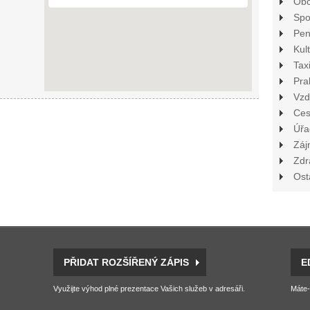
Ob
Spo
Pen
Kul
Tax
Pra
Vzd
Ces
Úřa
Záj
Zdr
Ost
PŘIDAT ROZŠÍŘENÝ ZÁPIS
E
Využijte výhod plné prezentace Vašich služeb v adresáři.
Máte-