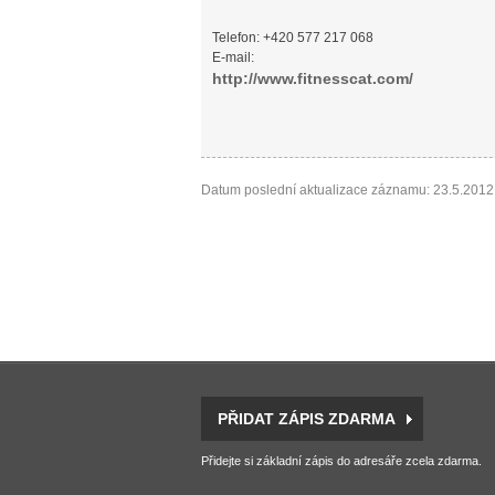
Telefon: +420 577 217 068
E-mail:
http://www.fitnesscat.com/
Datum poslední aktualizace záznamu: 23.5.2012
PŘIDAT ZÁPIS ZDARMA
Přidejte si základní zápis do adresáře zcela zdarma.