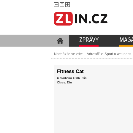
ZPRÁVY
MAGA
Nacházíte se zde:
Adresář
>
Sport a wellness
Fitness Cat
U stadionu 4286, Zlín
Okres: Zlín