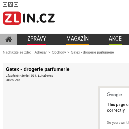
ZPRÁVY
MAGAZÍN
AKCE
Nacházíte se zde:
Adresář
>
Obchody
>
Gatex - drogerie parfumerie
Gatex - drogerie parfumerie
Lázeňské náměstí 554, Luhačovice
Okres: Zlín
This page c
correctly.
Do you own t