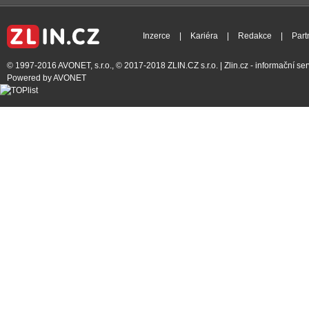
Inzerce
|
Kariéra
|
Redakce
|
Part
© 1997-2016
AVONET, s.r.o.
, © 2017-2018
ZLIN.CZ s.r.o.
| Zlin.cz - informační s
Powered by
AVONET