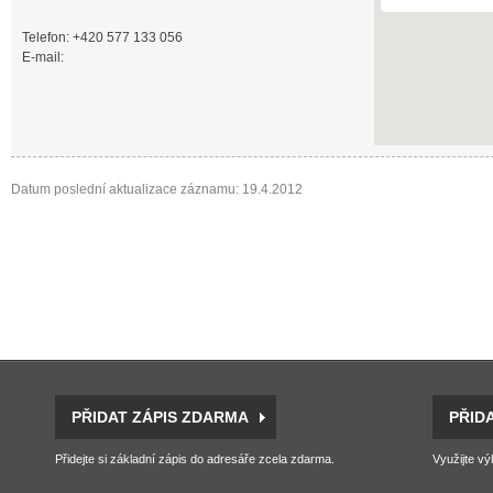
Telefon: +420 577 133 056
E-mail:
Datum poslední aktualizace záznamu: 19.4.2012
PŘIDAT ZÁPIS ZDARMA
PŘID
Přidejte si základní zápis do adresáře zcela zdarma.
Využijte vý