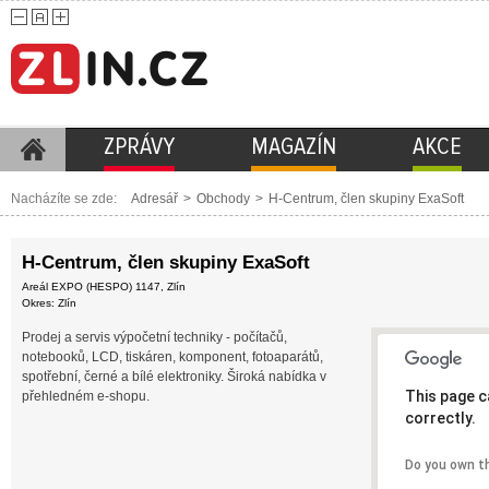
ZPRÁVY
MAGAZÍN
AKCE
Nacházíte se zde:
Adresář
>
Obchody
>
H-Centrum, člen skupiny ExaSoft
H-Centrum, člen skupiny ExaSoft
Areál EXPO (HESPO) 1147, Zlín
Okres: Zlín
Prodej a servis výpočetní techniky - počítačů,
notebooků, LCD, tiskáren, komponent, fotoaparátů,
spotřební, černé a bílé elektroniky. Široká nabídka v
This page c
přehledném e-shopu.
correctly.
Do you own t