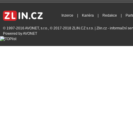
Inzerce
|
Kariéra
|
Redakce
|
Part
© 1997-2016
AVONET, s.r.o.
, © 2017-2018
ZLIN.CZ s.r.o.
| Zlin.cz - informační s
Powered by
AVONET