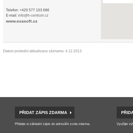
Telefon: +420 577 103 686
E-mail:
info@h-centrum.cz
www.exasoft.cz
Datum poslední aktualizace záznamu: 4.12.2013
PŘIDAT ZÁPIS ZDARMA
PŘID
Přidejte si základní zápis do adresáře zcela zdarma.
Využijte vý