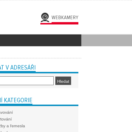
WEBKAMERY
T V ADRESÁŘI
Í KATEGORIE
avování
tování
žby a řemesla