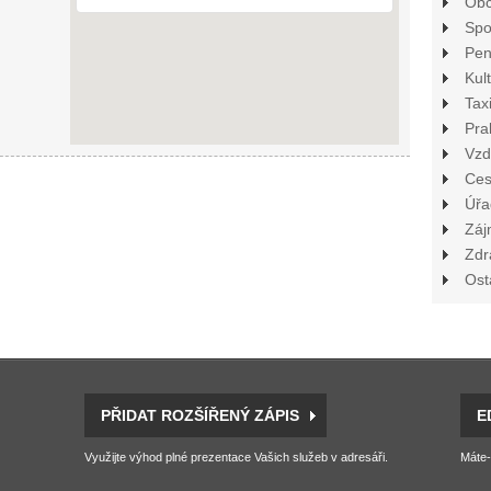
Ob
Spo
Pen
Kul
Tax
Pra
Vzd
Ces
Úřa
Záj
Zdr
Ost
PŘIDAT ROZŠÍŘENÝ ZÁPIS
E
Využijte výhod plné prezentace Vašich služeb v adresáři.
Máte-