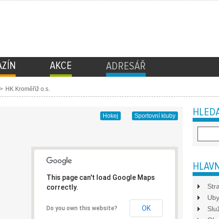
ZÍN
AKCE
ADRESÁŘ
>
HK Kroměříž o.s.
HLEDA
Hokej
Sportovní kluby
HLAVN
This page can't load Google Maps
Str
correctly.
Uby
OK
Do you own this website?
Slu