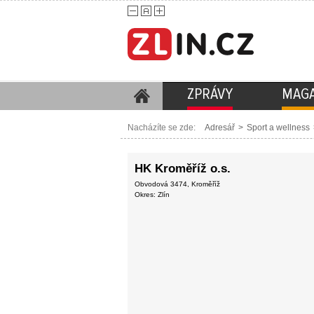
ZPRÁVY
MAGA
Nacházíte se zde:
Adresář
>
Sport a wellness
HK Kroměříž o.s.
Obvodová 3474, Kroměříž
Okres: Zlín