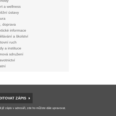
chody
rt a wellness
ěžní ústavy
tura
i, doprava
ktické informace
ělávání a školství
tovní ruch
dy a instituce
mová sdružení
avotnictví
atní
DITOVAT ZÁPIS
li již zápis v adresáři, zde ho můžete dále upravovat.