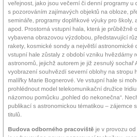
veřejnost, jako jsou večerní či denní programy u
s pozorováním zajímavých objektů na obloze, př
semináře, programy doplňkové výuky pro školy, 
apod. Prostorná vstupní hala, která je průběžně
vybavena obrazovou výzdobou, představující růz
rakety, kosmické sondy a největší astronomické 
vstupní hale zůstaly z období vzniku hvězdárny 
astronomů, jejichž autorem je již zesnulý sochař
vyobrazení souhvězdí severní oblohy na stropu 
malířky Marie Bognerové. Ve vstupní hale si moh
prohlédnout model telekomunikační družice Iridi
názornou pomůcku „pohled do nekonečna“. Nech
publikací s astronomickou tématikou – zájemce s
titulů.
Budova odborného pracoviště
je v provozu od