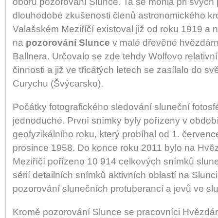
oboru pozorování Slunce. Ta se mohla při svých 
dlouhodobé zkušenosti členů astronomického kro
Valašském Meziříčí existoval již od roku 1919 a 
na
pozorování Slunce
v malé dřevěné hvězdárn
Ballnera. Určovalo se zde tehdy Wolfovo relativní
činnosti a již ve třicátých letech se zasílalo do s
Curychu (Švýcarsko).
Počátky fotografického sledování sluneční fotosf
jednoduché. První snímky byly pořízeny v obdob
geofyzikálního roku, který probíhal od 1. červen
prosince 1958. Do konce roku 2011 bylo na Hvě
Meziříčí pořízeno 10 914 celkových snímků sluneč
sérií detailních snímků aktivních oblastí na Slunc
pozorování slunečních protuberancí a jevů ve sl
Kromě pozorování Slunce se pracovníci Hvězdár