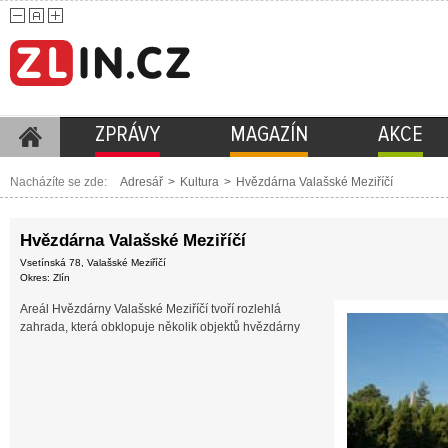
ZPRÁVY
MAGAZÍN
AKCE
Nacházíte se zde:
Adresář
>
Kultura
>
Hvězdárna Valašské Meziříčí
Hvězdárna Valašské Meziříčí
Vsetínská 78, Valašské Meziříčí
Okres: Zlín
Areál Hvězdárny Valašské Meziříčí tvoří rozlehlá
zahrada, která obklopuje několik objektů hvězdárny