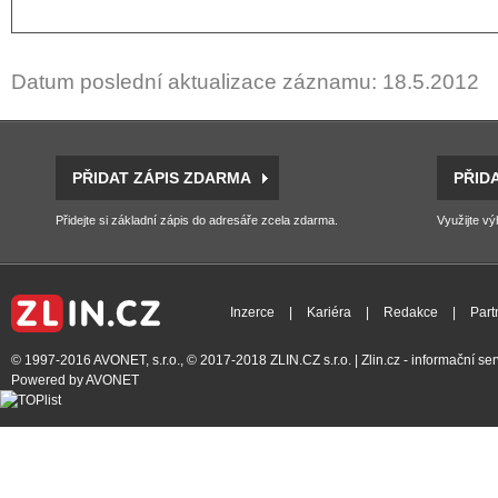
Datum poslední aktualizace záznamu: 18.5.2012
PŘIDAT ZÁPIS ZDARMA
PŘID
Přidejte si základní zápis do adresáře zcela zdarma.
Využijte vý
Inzerce
|
Kariéra
|
Redakce
|
Part
© 1997-2016
AVONET, s.r.o.
, © 2017-2018
ZLIN.CZ s.r.o.
| Zlin.cz - informační s
Powered by
AVONET