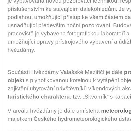
je vybavována novou pozorovací technikou, res
příslušenstvím ke stávajícím dalekohledům. Je 
podlahou, umožňující přístup ke všem částem da
usnadňující především noční pozorování. Budo
pracoviště je vybavena fotografickou laboratoří 
umožňující opravy přístrojového vybavení a údrž
hvězdárny.
Součástí Hvězdárny Valašské Meziříčí je dále
pr
objekt
s plynofikovanou kotelnou k vytápění obj
zajištění ubytování návštěvníků víkendových akc
turistického charakteru
, tzv. „Škvorník“ s kapac
V areálu hvězdárny je dále umístěna
meteorolog
majetkem Českého hydrometeorologického ústav