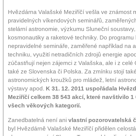
Hvězdárna Valašské Meziříčí vešla ve známost 
pravidelných víkendových seminářů, zaměřených 
stelární astronomie, výzkumu Sluneční soustavy, 
kosmonautiky a raketové techniky. Do programu 
nepravidelné semináře, zaměřené například na 
techniku, využití netradičních zdrojů energie ap
zúčastňují nejen zájemci z Valašska, ale i z celé
také ze Slovenska či Polska. Za zmínku stojí tak
astronomických kroužků pro mládež, letní astrono
výstavy apod.
K 31. 12. 2011 uspořádala Hvěz
Meziříčí celkem 38 543 akcí, které navštívilo 
všech věkových kategorií.
Zanedbatelná není ani
vlastní pozorovatelská 
byl Hvězdárně Valašské Meziříčí přidělen celostá