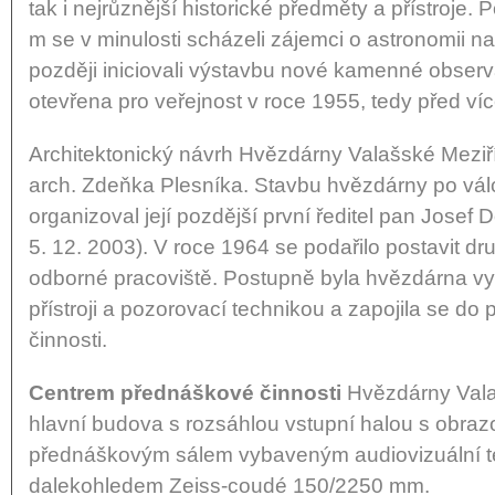
tak i nejrůznější historické předměty a přístroje.
m se v minulosti scházeli zájemci o astronomii na
později iniciovali výstavbu nové kamenné observ
otevřena pro veřejnost v roce 1955, tedy před víc
Architektonický návrh Hvězdárny Valašské Meziří
arch. Zdeňka Plesníka. Stavbu hvězdárny po válc
organizoval její pozdější první ředitel pan Josef 
5. 12. 2003). V roce 1964 se podařilo postavit d
odborné pracoviště. Postupně byla hvězdárna 
přístroji a pozorovací technikou a zapojila se do
činnosti.
Centrem přednáškové činnosti
Hvězdárny Valašs
hlavní budova s rozsáhlou vstupní halou s obra
přednáškovým sálem vybaveným audiovizuální te
dalekohledem Zeiss-coudé 150/2250 mm.