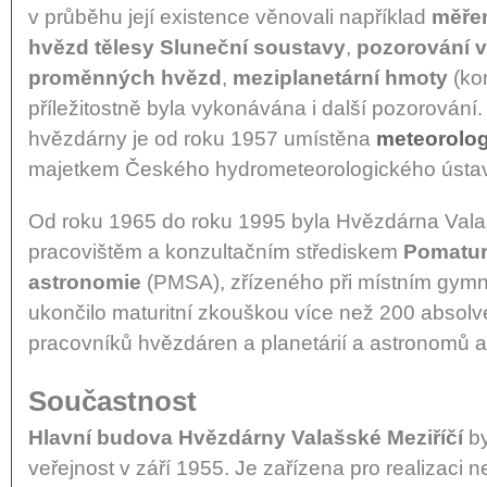
v průběhu její existence věnovali například
měřen
hvězd tělesy Sluneční soustavy
,
pozorování 
proměnných hvězd
,
meziplanetární hmoty
(ko
příležitostně byla vykonávána i další pozorován
hvězdárny je od roku 1957 umístěna
meteorolog
majetkem Českého hydrometeorologického ústa
Od roku 1965 do roku 1995 byla Hvězdárna Vala
pracovištěm a konzultačním střediskem
Pomaturi
astronomie
(PMSA), zřízeného při místním gymn
ukončilo maturitní zkouškou více než 200 absolve
pracovníků hvězdáren a planetárií a astronomů 
Součastnost
Hlavní budova Hvězdárny Valašské Meziříčí
by
veřejnost v září 1955. Je zařízena pro realizaci n