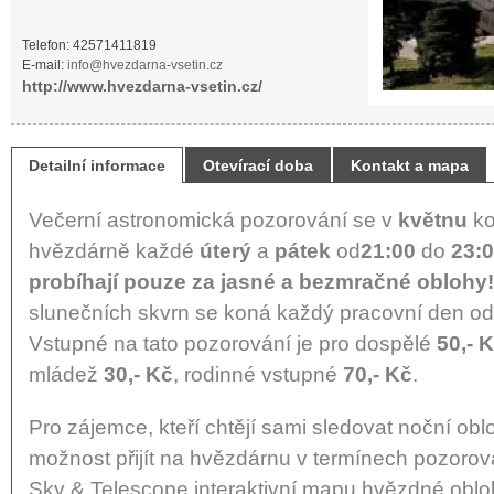
Telefon: 42571411819
E-mail:
info@hvezdarna-vsetin.cz
http://www.hvezdarna-vsetin.cz/
Detailní informace
Otevírací doba
Kontakt a mapa
Večerní astronomická pozorování se v
květnu
ko
hvězdárně každé
úterý
a
pátek
od
21:00
do
23:
probíhají pouze za jasné a bezmračné oblohy!
slunečních skvrn se koná každý pracovní den o
Vstupné na tato pozorování je pro dospělé
50,- 
mládež
30,- Kč
, rodinné vstupné
70,- Kč
.
Pro zájemce, kteří chtějí sami sledovat noční ob
možnost přijít na hvězdárnu v termínech pozorová
Sky & Telescope interaktivní mapu hvězdné obloh