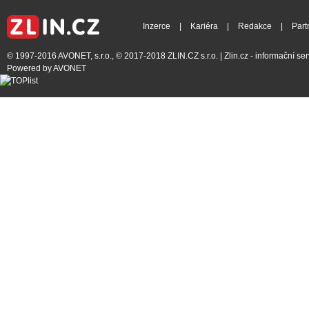
Inzerce
|
Kariéra
|
Redakce
|
Part
© 1997-2016
AVONET, s.r.o.
, © 2017-2018
ZLIN.CZ s.r.o.
| Zlin.cz - informační s
Powered by
AVONET