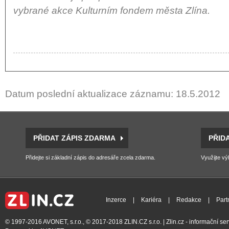
vybrané akce Kulturním fondem města Zlína.
Datum poslední aktualizace záznamu: 18.5.2012
PŘIDAT ZÁPIS ZDARMA
PŘID
Přidejte si základní zápis do adresáře zcela zdarma.
Využijte vý
Inzerce
|
Kariéra
|
Redakce
|
Part
© 1997-2016
AVONET, s.r.o.
, © 2017-2018
ZLIN.CZ s.r.o.
| Zlin.cz - informační s