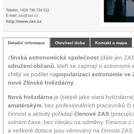
Telefon: +420 736 734 511
E-mail:
zas@zas.cz
http://www.zas.cz
Detailní informace
Otevírací doba
Kontakt a mapa
línská astronomická společnost
(dále jen ZAS
Z
sdružení občanů
, kteří se zajímají o astronomii 
chtějí se podílet na
popularizaci astronomie ve 
nové Zlínské hvězdárny
.
Nová hvězdárna
je (stejně jako stará hvězdárn
amatérským
, bez profesionálních pracovníků či
činnost a aktivity pořádají
členové ZAS
(pracujíc
volném čase, bez nároku na odměny. Finance z 
a veškeré dotace jsou věnovány na činnost ZAS