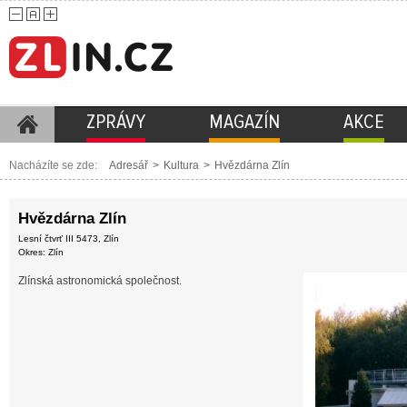
ZPRÁVY
MAGAZÍN
AKCE
Nacházíte se zde:
Adresář
>
Kultura
>
Hvězdárna Zlín
Hvězdárna Zlín
Lesní čtvrť III 5473, Zlín
Okres: Zlín
Zlínská astronomická společnost.