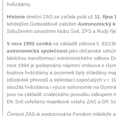
hvězdárny.
Historie
dnešní ZAS se začala psát už
11. října
tehdejším Gottwaldově založen
Astronomický k
Sdruženém závodním klubu Svit, ZPS a Rudý říj
V roce 1992 vzniká
na základě zákona č. 83/19
astronomická společnost
jako občanské sdruže
faktickou transformaci astronomického odboru Do
roce 1994 je podepsána nájemní smlouva s Gym
budova hvězdárny a pozemek byly shledány ma
(důsledek převodů a delimitací započatých v r. 
sloužila hvězdárna i výuce astronomie na Gymnáz
jsou na základě znaleckého posudku odkupem m
DK Svit vyřešeny majetkové vztahy ZAS a DK Svi
Činnost ZAS je podporována Fondem mládeže a 