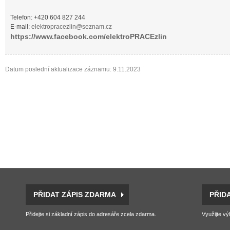
Telefon: +420 604 827 244
E-mail:
elektropracezlin@seznam.cz
https://www.facebook.com/elektroPRACEzlin
Datum poslední aktualizace záznamu: 9.11.2023
PŘIDAT ZÁPIS ZDARMA
PŘID
Přidejte si základní zápis do adresáře zcela zdarma.
Využijte vý