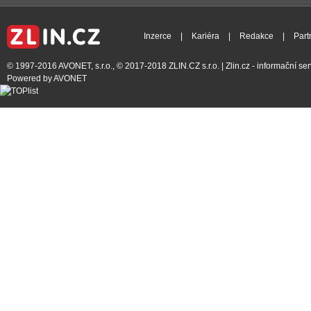
Inzerce
|
Kariéra
|
Redakce
|
Part
© 1997-2016
AVONET, s.r.o.
, © 2017-2018
ZLIN.CZ s.r.o.
| Zlin.cz - informační s
Powered by
AVONET