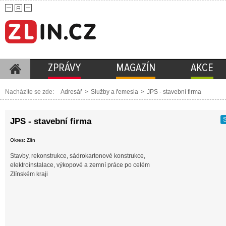
ZPRÁVY
MAGAZÍN
AKCE
Nacházíte se zde:
Adresář
>
Služby a řemesla
>
JPS - stavební firma
S
JPS - stavební firma
Okres: Zlín
Stavby, rekonstrukce, sádrokartonové konstrukce,
elektroinstalace, výkopové a zemní práce po celém
Zlínském kraji