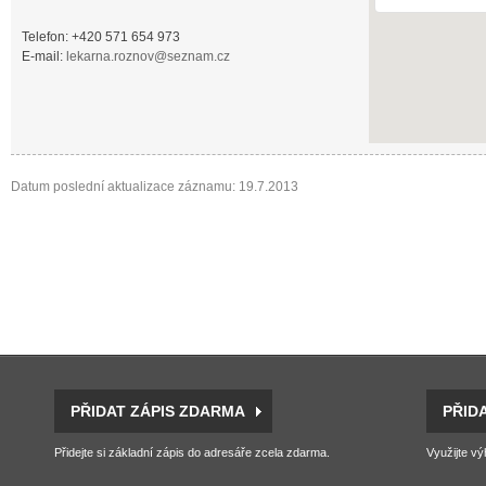
Telefon: +420 571 654 973
E-mail:
lekarna.roznov@seznam.cz
Datum poslední aktualizace záznamu: 19.7.2013
PŘIDAT ZÁPIS ZDARMA
PŘID
Přidejte si základní zápis do adresáře zcela zdarma.
Využijte vý