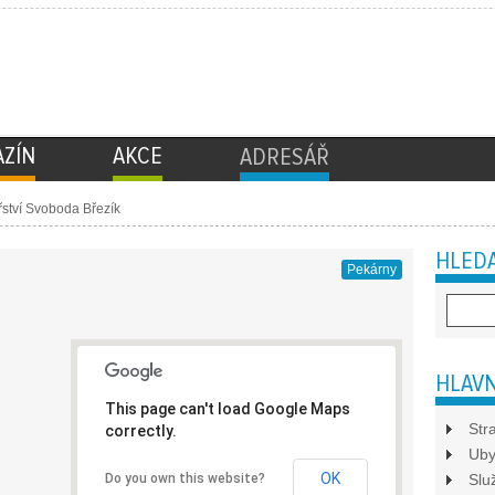
ZÍN
AKCE
ADRESÁŘ
ství Svoboda Březík
HLEDA
Pekárny
HLAVN
This page can't load Google Maps
Str
correctly.
Uby
OK
Do you own this website?
Slu