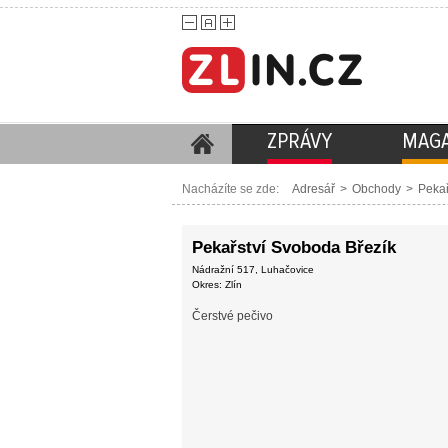
ZPRÁVY
MAGA
Nacházíte se zde:
Adresář
>
Obchody
>
Pekař
Pekařství Svoboda Březík
Nádražní 517, Luhačovice
Okres: Zlín
Čerstvé pečivo