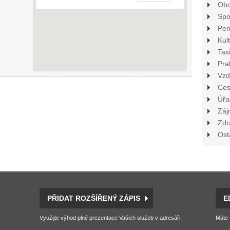
Ob
Spo
Pen
Kul
Tax
Pra
Vzd
Ces
Úřa
Záj
Zdr
Ost
PŘIDAT ROZŠÍŘENÝ ZÁPIS
E
Využijte výhod plné prezentace Vašich služeb v adresáři.
Máte-