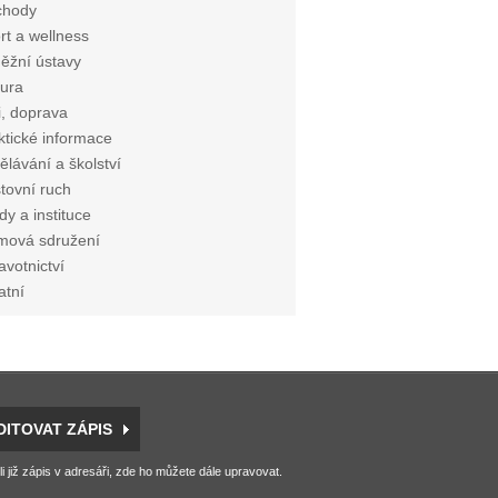
chody
rt a wellness
ěžní ústavy
tura
i, doprava
ktické informace
ělávání a školství
tovní ruch
dy a instituce
mová sdružení
avotnictví
atní
DITOVAT ZÁPIS
li již zápis v adresáři, zde ho můžete dále upravovat.