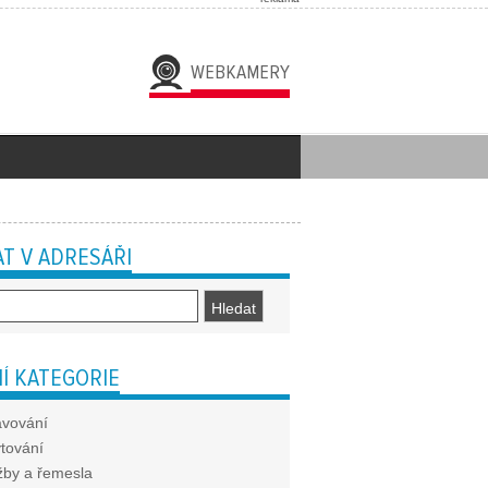
WEBKAMERY
T V ADRESÁŘI
Í KATEGORIE
avování
tování
žby a řemesla