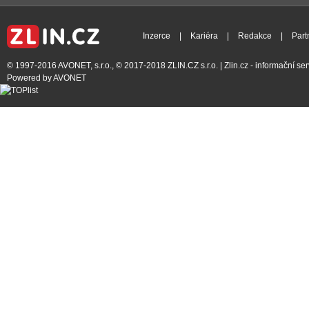
Inzerce
|
Kariéra
|
Redakce
|
Part
© 1997-2016
AVONET, s.r.o.
, © 2017-2018
ZLIN.CZ s.r.o.
| Zlin.cz - informační s
Powered by
AVONET