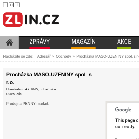
ZPRÁVY
MAGAZÍN
AKCE
Nacházíte se zde:
Adresář
>
Obchody
>
Procházka MASO-UZENINY spol. s r.
Procházka MASO-UZENINY spol. s
r.o.
Uherskobrodská 1045, Luhačovice
Okres: Zlín
Prodejna PENNY market.
This page c
correctly.