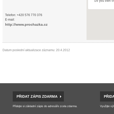
Do you own t
Telefon: +420 576 770 376
E-mail:
http://www.prochazka.cz
Datum poslední aktualizace záznamu: 20.4.2012
PŘIDAT ZÁPIS ZDARMA
PŘID
Přidejte si základní zápis do adresáře zcela zdarma.
Využijte vý