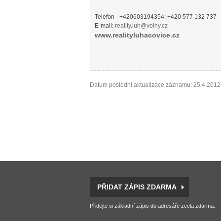
Telefon - +420603194354: +420 577 132 737
E-mail:
reality.luh@volny.cz
www.realityluhacovice.cz
Datum poslední aktualizace záznamu: 25.4.2012
PŘIDAT ZÁPIS ZDARMA
Přidejte si základní zápis do adresáře zcela zdarma.