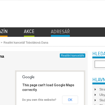
ZÍN
AKCE
ADRESÁŘ
>
Realitní kancelář Toboláková Dana
HLEDA
Realitní kanceláře
ana
HLAVN
This page can't load Google Maps
Str
correctly.
Uby
OK
Do you own this website?
Slu