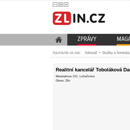
ZPRÁVY
MAGA
Nacházíte se zde:
Adresář
>
Služby a řemesla
Realitní kancelář Toboláková D
Masarykova 151, Luhačovice
Okres: Zlín