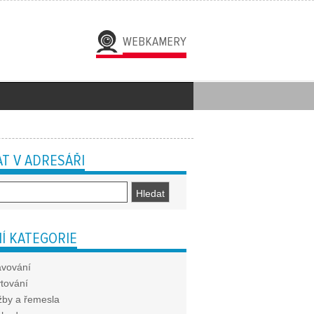
WEBKAMERY
T V ADRESÁŘI
Í KATEGORIE
avování
tování
žby a řemesla