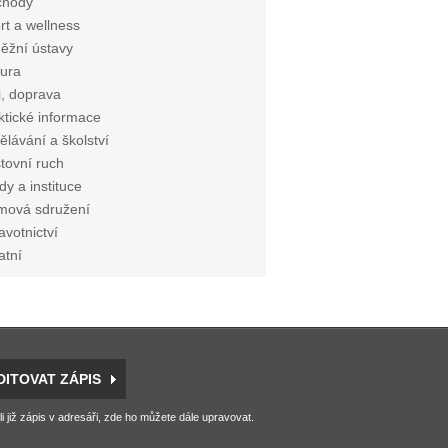
chody
rt a wellness
ěžní ústavy
tura
i, doprava
ktické informace
ělávání a školství
tovní ruch
dy a instituce
mová sdružení
avotnictví
atní
DITOVAT ZÁPIS
li již zápis v adresáři, zde ho můžete dále upravovat.