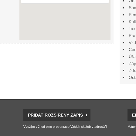
Ob
Spo
Pen
Kul
Tax
Pra
Vzd
Ces
Úřa
Záj
Zdr
Ost
PŘIDAT ROZŠÍŘENÝ ZÁPIS
E
Využijte výhod plné prezentace Vašich služeb v adresáři.
Máte-