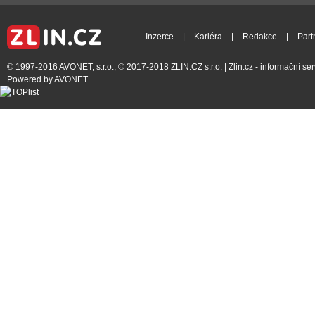
Inzerce
|
Kariéra
|
Redakce
|
Part
© 1997-2016
AVONET, s.r.o.
, © 2017-2018
ZLIN.CZ s.r.o.
| Zlin.cz - informační s
Powered by
AVONET