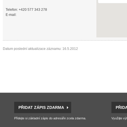
Telefon: +420 577 343 278
E-mail:
Datum poslední aktualizace záznamu: 16.5.2012
PŘIDAT ZÁPIS ZDARMA
PŘID
Přidejte si základní zápis do adresáře zcela zdarma.
Využijte vý