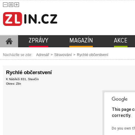
ZPRÁVY
MAGAZÍN
AKCE
Nacházíte se zde:
Adresář
>
Stravování
>
Rychlé občerstvení
Rychlé občerstvení
K Nábřeží 831, Slavičín
Okres: Zlín
This page c
correctly.
Do you own t