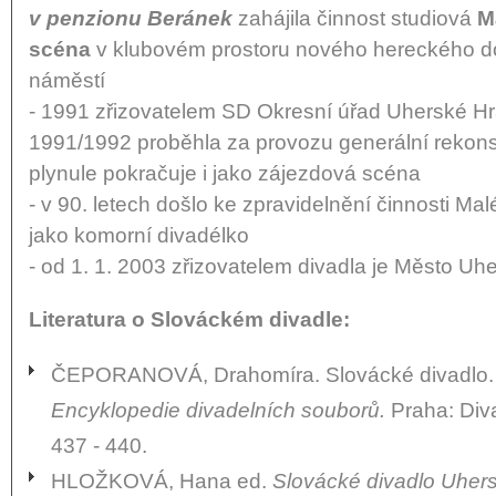
v penzionu Beránek
zahájila činnost studiová
M
scéna
v klubovém prostoru nového hereckého 
náměstí
- 1991 zřizovatelem SD Okresní úřad Uherské Hr
1991/1992 proběhla za provozu generální rekon
plynule pokračuje i jako zájezdová scéna
- v 90. letech došlo ke zpravidelnění činnosti Malé
jako komorní divadélko
- od 1. 1. 2003 zřizovatelem divadla je Město Uh
Literatura o Slováckém divadle:
ČEPORANOVÁ, Drahomíra. Slovácké divadlo
Encyklopedie divadelních souborů.
Praha: Diva
437 - 440.
HLOŽKOVÁ, Hana ed.
Slovácké divadlo Uhers