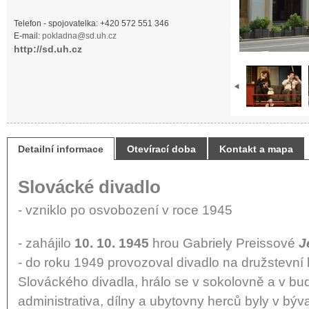
Telefon - spojovatelka: +420 572 551 346
E-mail:
pokladna@sd.uh.cz
http://sd.uh.cz
Detailní informace
Otevírací doba
Kontakt a mapa
Slovácké divadlo
- vzniklo po osvobození v roce 1945
- zahájilo
10. 10. 1945
hrou Gabriely Preissové
J
- do roku 1949 provozoval divadlo na družstevní
Slováckého divadla, hrálo se v sokolovně a v bu
administrativa, dílny a ubytovny herců byly v bý