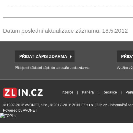
Datum poslední aktualizace záznamu: 18.5.2012
PŘIDAT ZÁPIS ZDARMA
PŘID
Přidejte si základní zápis do adresáře zcela zdarma.
Využijte vý
Inzerce
|
Kariéra
|
Redakce
|
Part
© 1997-2016
AVONET, s.r.o.
, © 2017-2018
ZLIN.CZ s.r.o.
| Zlin.cz - informační s
Powered by
AVONET