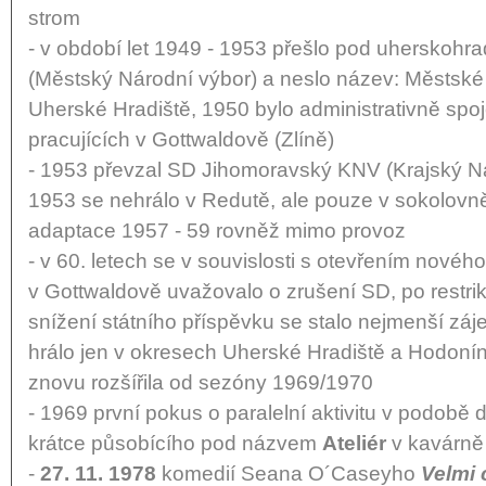
strom
- v období let 1949 - 1953 přešlo pod uherskohr
(Městský Národní výbor) a neslo název: Městské 
Uherské Hradiště, 1950 bylo administrativně spo
pracujících v Gottwaldově (Zlíně)
- 1953 převzal SD Jihomoravský KNV (Krajský Ná
1953 se nehrálo v Redutě, ale pouze v sokolovn
adaptace 1957 - 59 rovněž mimo provoz
- v 60. letech se v souvislosti s otevřením nového
v Gottwaldově uvažovalo o zrušení SD, po restrik
snížení státního příspěvku se stalo nejmenší zá
hrálo jen v okresech Uherské Hradiště a Hodoní
znovu rozšířila od sezóny 1969/1970
- 1969 první pokus o paralelní aktivitu v podobě 
krátce působícího pod názvem
Ateliér
v kavárn
-
27. 11. 1978
komedií Seana O´Caseyho
Velmi 