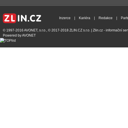
Inzerce
|
Kariéra
|
Redakce
|
Part
© 1997-2016
AVONET, s.r.o.
, © 2017-2018
ZLIN.CZ s.r.o.
| Zlin.cz - informační s
Powered by
AVONET