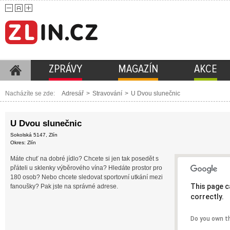
ZPRÁVY
MAGAZÍN
AKCE
Nacházíte se zde:
Adresář
>
Stravování
>
U Dvou slunečnic
U Dvou slunečnic
Sokolská 5147, Zlín
Okres: Zlín
Máte chuť na dobré jídlo? Chcete si jen tak posedět s
přáteli u sklenky výběrového vína? Hledáte prostor pro
180 osob? Nebo chcete sledovat sportovní utkání mezi
This page c
fanoušky? Pak jste na správné adrese.
correctly.
Do you own t