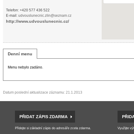
Telefon: +420 577 436 522
E-mail:
udvouslunecnic.zlin@seznam.cz
http://www.udvouslunecnic.cz/
Denní menu
Menu nebylo zadáno.
Datum poslední aktualizace záznamu: 21.1.2013
PŘIDAT ZÁPIS ZDARMA
PŘID
Přidejte si základní zápis do adresáře zcela zdarma.
Využijte vý