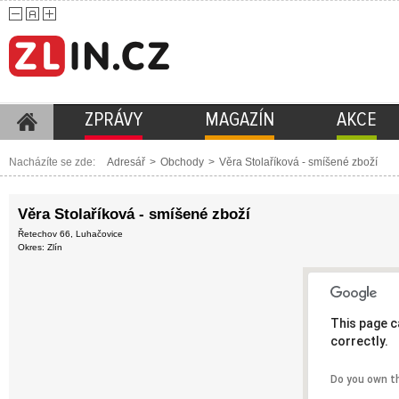
ZPRÁVY
MAGAZÍN
AKCE
Nacházíte se zde:
Adresář
>
Obchody
>
Věra Stolaříková - smíšené zboží
Věra Stolaříková - smíšené zboží
Řetechov 66, Luhačovice
Okres: Zlín
This page c
correctly.
Do you own t