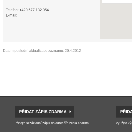
Telefon: +420 577 132 054
E-mail:
Datum poslední aktualizace záznamu: 20.4.2012
PŘIDAT ZÁPIS ZDARMA
PŘID
Přidejte si základní zápis do adresáře zcela zdarma.
Využijte vý