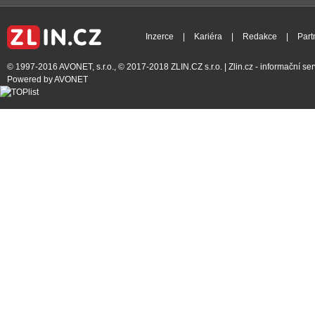
Inzerce
|
Kariéra
|
Redakce
|
Part
© 1997-2016
AVONET, s.r.o.
, © 2017-2018
ZLIN.CZ s.r.o.
| Zlin.cz - informační s
Powered by
AVONET