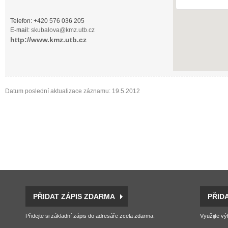
Telefon: +420 576 036 205
E-mail:
skubalova@kmz.utb.cz
http://www.kmz.utb.cz
Datum poslední aktualizace záznamu: 19.5.2012
PŘIDAT ZÁPIS ZDARMA
PŘID
Přidejte si základní zápis do adresáře zcela zdarma.
Využijte vý