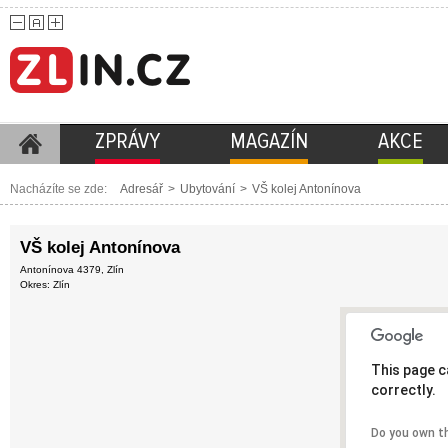
ZPRÁVY
MAGAZÍN
AKCE
Nacházíte se zde:
Adresář
>
Ubytování
>
VŠ kolej Antonínova
VŠ kolej Antonínova
Antonínova 4379, Zlín
Okres: Zlín
This page c
correctly.
Do you own t