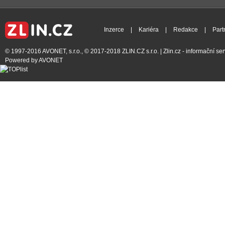
Inzerce
|
Kariéra
|
Redakce
|
Part
© 1997-2016
AVONET, s.r.o.
, © 2017-2018
ZLIN.CZ s.r.o.
| Zlin.cz - informační s
Powered by
AVONET