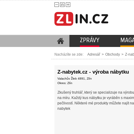
ZPRÁVY
MAGA
Nacházíte se zde:
Adresář
>
Obchody
>
Z-nab
Z-nabytek.cz - výroba nábytku
Valachův Žleb 4891, Zlín
Okres: Zlín
Zkušený truhlář, který se specializuje na výrob
na míru. Každý kus nábytku je vyráběn s maxim
pečlivostí. Některé mé produkty můžete najít n
nabytek