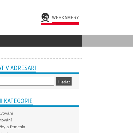
WEBKAMERY
T V ADRESÁŘI
Í KATEGORIE
avování
tování
žby a řemesla