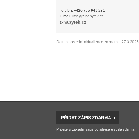
Telefon: +420 775 941 231
E-mail:
info@z-nabytek.cz
z-nabytek.cz
Datum poslední aktualizace záznamu: 27.3.2025
PŘIDAT ZÁPIS ZDARMA
Přidejte si základní zápis do adresáře zcela zdarma.