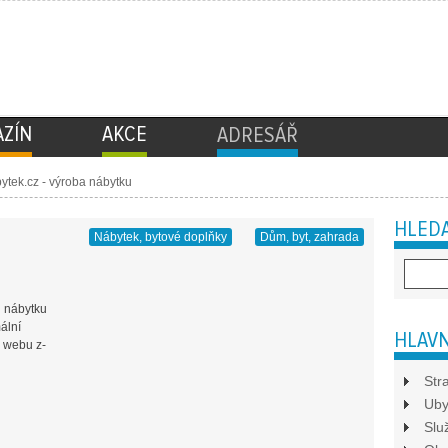
ZÍN
AKCE
ADRESÁŘ
ytek.cz - výroba nábytku
HLEDA
Nábytek, bytové doplňky
Dům, byt, zahrada
u nábytku
ální
HLAVN
a webu z-
Str
Uby
Slu