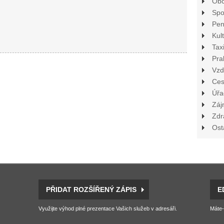
Ob
Spo
Pen
Kul
Tax
Pra
Vzd
Ces
Úřa
Záj
Zdr
Ost
PŘIDAT ROZŠÍŘENÝ ZÁPIS
E
Využijte výhod plné prezentace Vašich služeb v adresáři.
Máte-