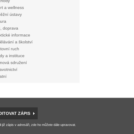
chody
rt a wellness
ěžní ústavy
tura
i, doprava
ktické informace
ělávání a školství
tovní ruch
dy a instituce
mová sdružení
avotnictví
atní
DITOVAT ZÁPIS
li již zápis v adresáři, zde ho můžete dále upravovat.