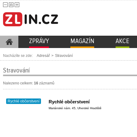
ZPRÁVY
MAGAZÍN
AKCE
Nacházíte se zde:
Adresář
>
Stravování
Stravování
Nalezeno celkem:
16
záznamů
Rychlé občerstvení
Rychlé občerstvení
Mariánské nám. 45, Uherské Hradiště