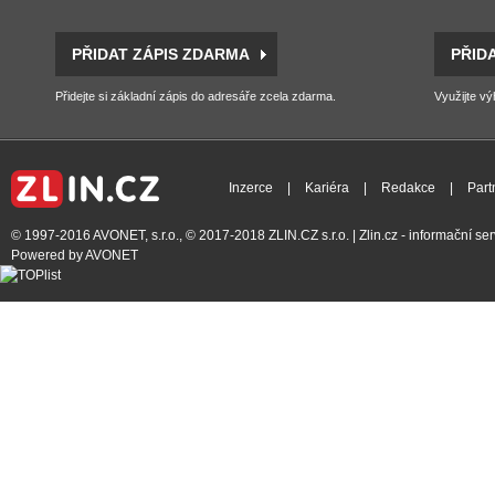
PŘIDAT ZÁPIS ZDARMA
PŘID
Přidejte si základní zápis do adresáře zcela zdarma.
Využijte vý
Inzerce
|
Kariéra
|
Redakce
|
Part
© 1997-2016
AVONET, s.r.o.
, © 2017-2018
ZLIN.CZ s.r.o.
| Zlin.cz - informační s
Powered by
AVONET