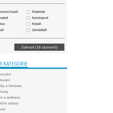
ovolní hasiči
Filatelisté
vatelé
Kynologové
ivci
Rybáři
aři
Zahrádkáři
Í KATEGORIE
avování
tování
žby a řemesla
chody
rt a wellness
ěžní ústavy
tura