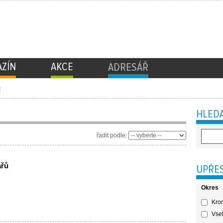
ZÍN
AKCE
ADRESÁŘ
í
HLEDA
řadit podle:
ařů
UPŘES
Okres
Krom
Vset