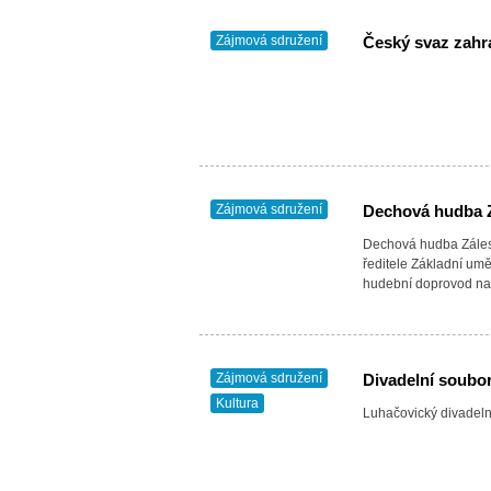
Zájmová sdružení
Český svaz zahr
Zájmová sdružení
Dechová hudba 
Dechová hudba Záles
ředitele Základní umě
hudební doprovod na
Zájmová sdružení
Divadelní soubo
Kultura
Luhačovický divadeln