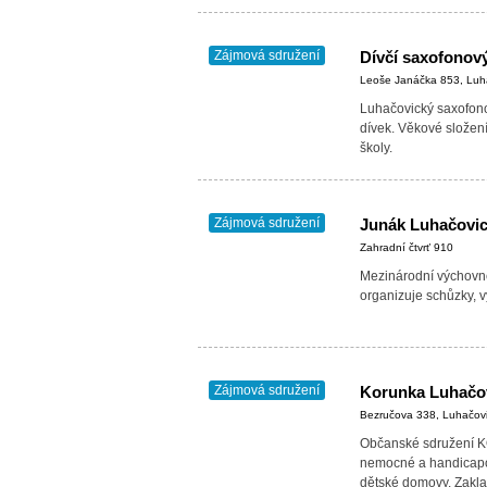
Zájmová sdružení
Dívčí saxofonov
Leoše Janáčka 853, Luh
Luhačovický saxofono
dívek. Věkové složení
školy.
Zájmová sdružení
Junák Luhačovi
Zahradní čtvrť 910
Mezinárodní výchovné 
organizuje schůzky, v
Zájmová sdružení
Korunka Luhačov
Bezručova 338, Luhačov
Občanské sdružení
nemocné a handicapov
dětské domovy. Zakla