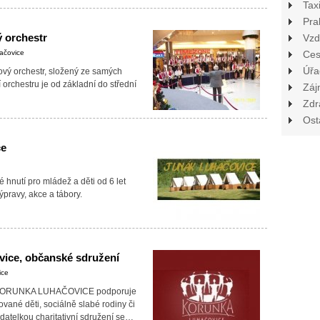
Tax
Pra
ý orchestr
Vzd
ačovice
Ces
Úřa
vý orchestr, složený ze samých
 orchestru je od základní do střední
Záj
Zdr
Ost
ce
hnutí pro mládež a děti od 6 let
ýpravy, akce a tábory.
ice, občanské sdružení
ice
 KORUNKA LUHAČOVICE podporuje
ané děti, sociálně slabé rodiny či
datelkou charitativní sdružení se…