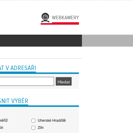
WEBKAMERY
T V ADRESÁŘI
NIT VÝBĚR
ěříž
Uherské Hradiště
ín
Zlín