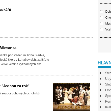
adkářů
Dobr
Cho
Mysl
Včel
Zálesanka
anka pod vedením Jiřího Sládka,
lecké školy v Luhačovicích, zajišťuje
HLAVN
 velké většině významných akcí…
Str
Uby
Slu
r "Jednou za rok"
Ob
í soubor ochotných ochotníků.
Spo
Pen
Kul