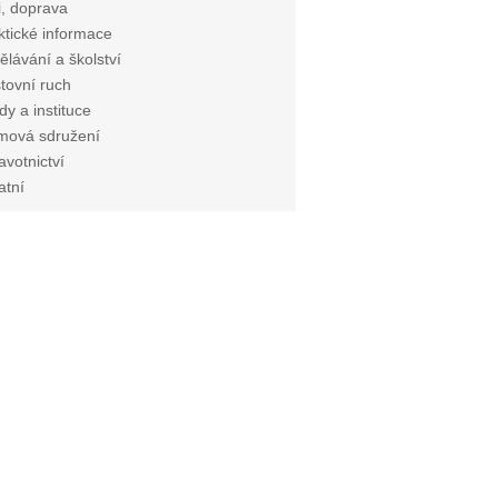
i, doprava
ktické informace
ělávání a školství
tovní ruch
dy a instituce
mová sdružení
avotnictví
atní