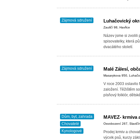
Zájmová sdružení
Luhačovický ok
Zauličí 98, Havřice
Název jsme si zvolil
spisovatelky, která p
dvacátého století.
Zájmová sdružení
Malé Zálesí, obč
Masarykova 950, Luhačo
V roce 2003 oslavilo 
založení. Těžištěm s
písňový folklór, děts
Dům, byt, zahrada
Chovatelé
Osvobození 267, Slavičí
Kynologové
Prodej krmiv a chovat
výcvik psů, kurzy zák