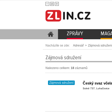
ZPRÁVY
MAGA
Nacházíte se zde:
Adresář
>
Zájmová sdružen
Zájmová sdružení
Nalezeno celkem:
18
záznamů
Zájmová sdružení
Český svaz včel
Solné 737, Luhačovice