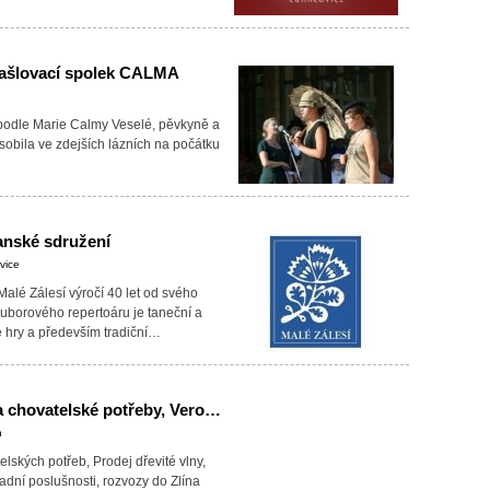
rašlovací spolek CALMA
i podle Marie Calmy Veselé, pěvkyně a
ůsobila ve zdejších lázních na počátku
anské sdružení
vice
Malé Zálesí výročí 40 let od svého
ouborového repertoáru je taneční a
ké hry a především tradiční…
MAVEZ- krmiva a chovatelské potřeby, Veronika Ševčíková
n
elských potřeb, Prodej dřevité vlny,
ladní poslušnosti, rozvozy do Zlína