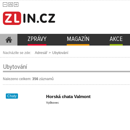
ZPRÁVY
MAGAZÍN
AKCE
Nacházíte se zde:
Adresář
>
Ubytování
Ubytování
Nalezeno celkem:
356
záznamů
Chaty
Horská chata Valmont
Vyškovec