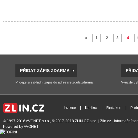
«
1
2
3
4
PŘIDAT ZÁPIS ZDARMA
PŘID
Přidejte si základní zápis do adresáře zcela zdarma.
Využijte vý
Inzerce
|
Kariéra
|
Redakce
|
Part
© 1997-2016
AVONET, s.r.o.
, © 2017-2018
ZLIN.CZ s.r.o.
| Zlin.cz - informační s
Powered by
AVONET