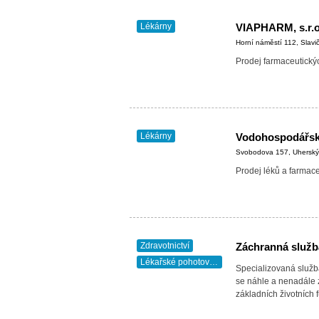
Lékárny
VIAPHARM, s.r.o
Horní náměstí 112, Slavi
Prodej farmaceutický
Lékárny
Svobodova 157, Uherský
Prodej léků a farmac
Zdravotnictví
Záchranná služb
Lékařské pohotovosti
Specializovaná služba
se náhle a nenadále z
základních životních f