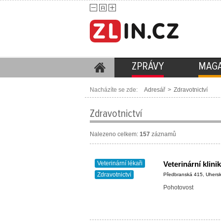
ZPRÁVY
MAGA
Nacházíte se zde:
Adresář
>
Zdravotnictví
Zdravotnictví
Nalezeno celkem:
157
záznamů
Veterinární lékaři
Veterinární klini
Zdravotnictví
Předbranská 415, Uhers
Pohotovost