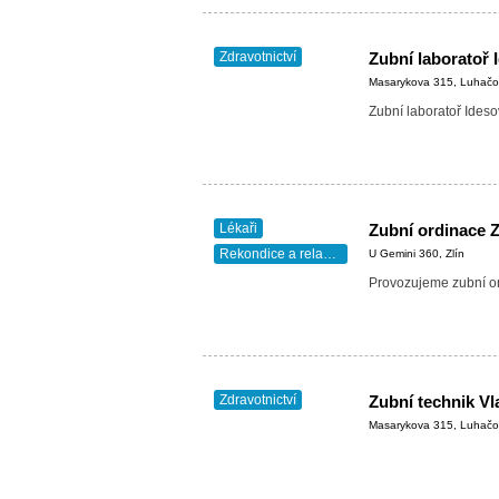
Zdravotnictví
Zubní laboratoř 
Masarykova 315, Luhačo
Zubní laboratoř Ideso
Lékaři
Rekondice a relaxace
U Gemini 360, Zlín
Provozujeme zubní or
Zdravotnictví
Zubní technik Vl
Masarykova 315, Luhačo