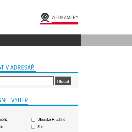
WEBKAMERY
T V ADRESÁŘI
NIT VÝBĚR
ěříž
Uherské Hradiště
ín
Zlín