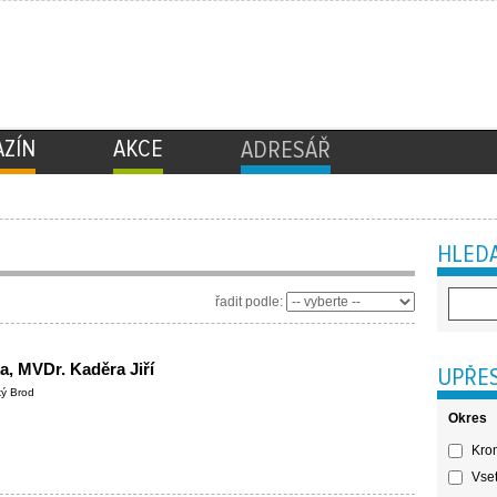
ZÍN
AKCE
ADRESÁŘ
HLEDA
řadit podle:
ka, MVDr. Kaděra Jiří
UPŘES
ký Brod
Okres
Krom
Vset