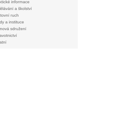
ktické informace
ělávání a školství
tovní ruch
dy a instituce
mová sdružení
avotnictví
atní