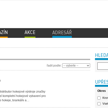
ZÍN
AKCE
ADRESÁŘ
HLEDA
řadit podle:
s
UPŘES
Okres
istributor hokejové výstroje značky
í kompletní hokejové vybavení pro
Krom
ne hokeje, brankáře a…
Vset