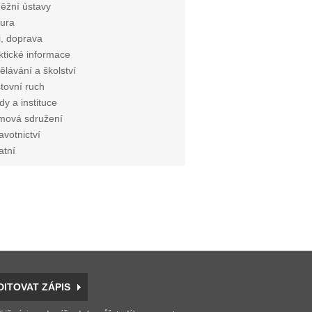
ěžní ústavy
tura
i, doprava
ktické informace
ělávání a školství
tovní ruch
dy a instituce
mová sdružení
avotnictví
atní
DITOVAT ZÁPIS