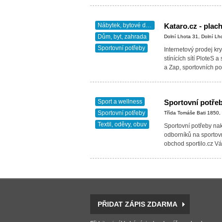
Nábytek, bytové doplňky
Dům, byt, zahrada
Dolní Lhota 31, Dolní Lh
Sportovní potřeby
Internetový prodej kr
stínících sítí PloteS a
a Zap, sportovních p
Sport a wellness
Sportovní potře
Sportovní potřeby
Třída Tomáše Bati 1850,
Textil, oděvy, obuv
Sportovní potřeby na
odborníků na sportovn
obchod sportilo.cz V
PŘIDAT ZÁPIS ZDARMA