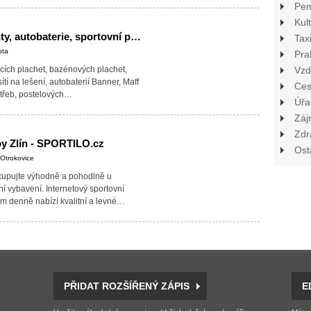
Pen
Kul
Kataro.cz - plachty, autobaterie, sportovní potřeby, rošty a matrace
Tax
ota
Pra
ycích plachet, bazénových plachet,
Vzd
 sítí na lešení, autobaterií Banner, Maff
Ces
otřeb, postelových…
Úřa
Záj
Zdr
by Zlín - SPORTILO.cz
Ost
 Otrokovice
kupujte výhodně a pohodlně u
í vybavení. Internetový sportovní
ám denně nabízí kvalitní a levné…
PŘIDAT ROZŠÍŘENÝ ZÁPIS
E