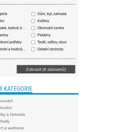
erie
Dům, byt, zahrada
tro
Květiny
tek, bytové doplňky
Obchodní centra
aviny
Pekárny
tovní potřeby
Textil, oděvy, obuv
ictví a hodinářství
Ostatní obchody
Í KATEGORIE
avování
tování
žby a řemesla
chody
rt a wellness