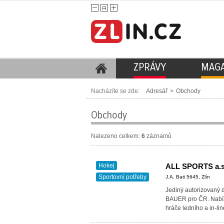
ZPRÁVY
MAGA
Nacházíte se zde:
Adresář
>
Obchody
Obchody
Nalezeno celkem:
6
záznamů
Hokej
ALL SPORTS a.
Sportovní potřeby
J.A. Bati 5645, Zlín
Jediný autorizovaný d
BAUER pro ČR. Nabíz
hráče ledního a in-li