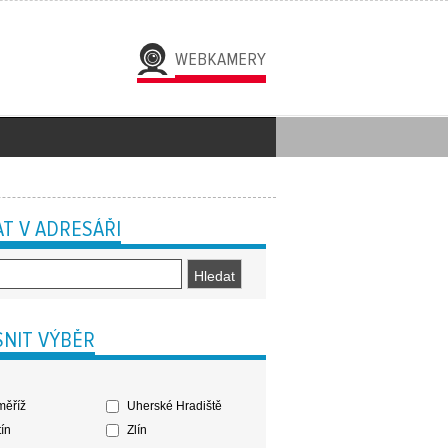
WEBKAMERY
T V ADRESÁŘI
NIT VÝBĚR
ěříž
Uherské Hradiště
ín
Zlín