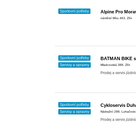
Sportovní potřeby
Alpine Pro Morav
náměstí Míru 463, Zlín
Sportovní potřeby
BATMAN BIKE s.
Servisy a opravny
Mladcovská 388, Zlín
Prodej a servis jízdní
Sportovní potřeby
Cykloservis Duh
Servisy a opravny
Nádražní 298, Luhačovic
Prodej a servis jízdní