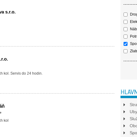
a s.r.o.
Drog
Elek
Náby
Potr
Spor
Zlatn
r.o.
ch kol. Servis do 24 hodin.
HLAVN
Str
áň
Uby
e
Slu
ch kol
Ob
Spo