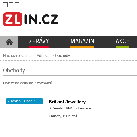
ZPRÁVY
MAGAZÍN
AKCE
Nacházíte se zde:
Adresář
>
Obchody
Obchody
Nalezeno celkem:
7
záznamů
Zlatnictví a hodinářství
Briliant Jewellery
Dr. Veseléh 1042, Luhačovice
Klenoty, zlatnictví.