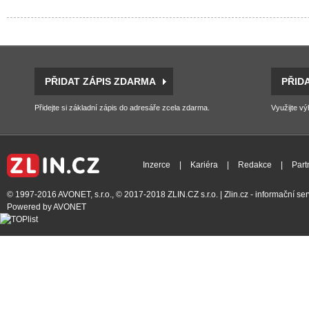
PŘIDAT ZÁPIS ZDARMA
PŘID
Přidejte si základní zápis do adresáře zcela zdarma.
Využijte vý
Inzerce
|
Kariéra
|
Redakce
|
Part
© 1997-2016
AVONET, s.r.o.
, © 2017-2018
ZLIN.CZ s.r.o.
| Zlin.cz - informační s
Powered by
AVONET