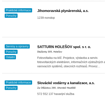
Praktické informace
Jihomoravská plynárenská, a.s.
Poruchy
1239 nonstop
Servisy a opravny
SATTURN HOLEŠOV spol. s r. o.
Poruchy
Dlažánky 305, Holešov
Ostatní
Fotovoltaika na klíč. Projekce, výstavba a servis
fotovoltaických elektráren, informačních výstražných 
varovacích systémů, obecních rozhlasů. Provoz…
Praktické informace
Slovácké vodárny a kanalizace, a.s.
Poruchy
Za Olšávkou 290, Uherské Hradiště
572 552 137 havarijní služba