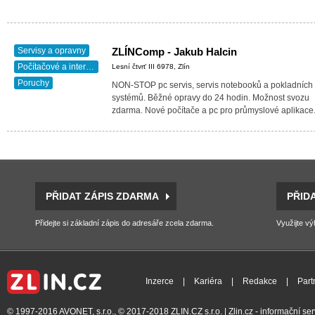
Servisy a opravny
ZLÍNComp - Jakub Halcin
Počítačové a internetové služby
Lesní čtvrť III 6978, Zlín
Poruchy
NON-STOP pc servis, servis notebooků a pokladních
systémů. Běžné opravy do 24 hodin. Možnost svozu
zdarma. Nové počítače a pc pro průmyslové aplikac
PŘIDAT ZÁPIS ZDARMA
PŘID
Přidejte si základní zápis do adresáře zcela zdarma.
Využijte vý
Inzerce
|
Kariéra
|
Redakce
|
Part
© 1997-2016
AVONET, s.r.o.
, © 2017-2018
ZLIN.CZ s.r.o.
| Zlin.cz - informační s