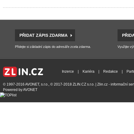
PŘIDAT ZÁPIS ZDARMA
PŘID
Přidejte si základní zápis do adresáře zcela zdarma.
Využijte vý
Inzerce
|
Kariéra
|
Redakce
|
Part
© 1997-2016
AVONET, s.r.o.
, © 2017-2018
ZLIN.CZ s.r.o.
| Zlin.cz - informační s
Powered by
AVONET