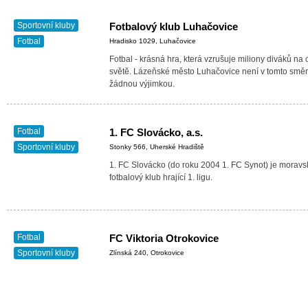
Sportovní kluby
Fotbalový klub Luhačovice
Fotbal
Hradisko 1029, Luhačovice
Fotbal - krásná hra, která vzrušuje miliony diváků na
světě. Lázeňské město Luhačovice není v tomto smě
žádnou výjimkou.
Fotbal
1. FC Slovácko, a.s.
Sportovní kluby
Stonky 566, Uherské Hradiště
1. FC Slovácko (do roku 2004 1. FC Synot) je moravs
fotbalový klub hrající 1. ligu.
Fotbal
FC Viktoria Otrokovice
Sportovní kluby
Zlínská 240, Otrokovice