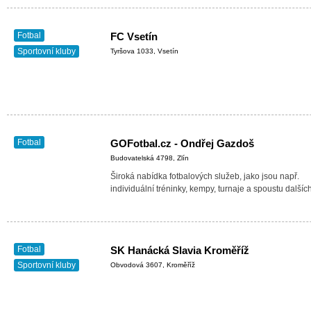
Fotbal
FC Vsetín
Sportovní kluby
Tyršova 1033, Vsetín
Fotbal
GOFotbal.cz - Ondřej Gazdoš
Budovatelská 4798, Zlín
Široká nabídka fotbalových služeb, jako jsou např.
individuální tréninky, kempy, turnaje a spoustu dalších
Fotbal
SK Hanácká Slavia Kroměříž
Sportovní kluby
Obvodová 3607, Kroměříž