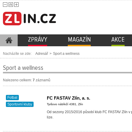
ZPRÁVY
MAGAZÍN
AKCE
Nacházíte se zde:
Adresář
>
Sport a wellness
Sport a wellness
Nalezeno celkem:
7
záznamů
Fotbal
FC FASTAV Zlín, a. s.
Sportovní kluby
Tyršovo nábřeží 4381, Zlín
Od sezony 2015/2016 působí klub FC FASTAV Zlín v p
lize.