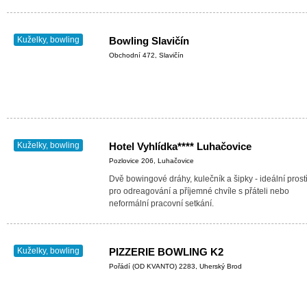
Kuželky, bowling
Bowling Slavičín
Obchodní 472, Slavičín
Kuželky, bowling
Hotel Vyhlídka**** Luhačovice
Pozlovice 206, Luhačovice
Dvě bowingové dráhy, kulečník a šipky - ideální prost
pro odreagování a příjemné chvíle s přáteli nebo
neformální pracovní setkání.
Kuželky, bowling
PIZZERIE BOWLING K2
Pořádí (OD KVANTO) 2283, Uherský Brod