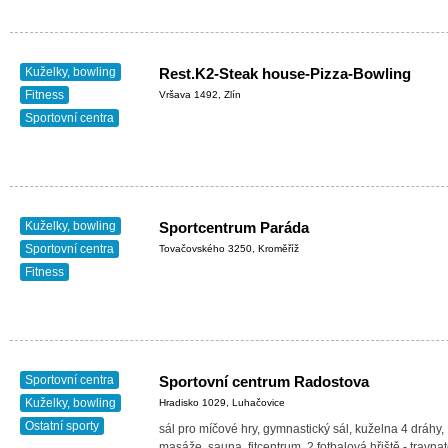
Kuželky, bowling
Rest.K2-Steak house-Pizza-Bowling
Fitness
Vršava 1492, Zlín
Sportovní centra
Kuželky, bowling
Sportcentrum Paráda
Sportovní centra
Tovačovského 3250, Kroměříž
Fitness
Sportovní centra
Sportovní centrum Radostova
Kuželky, bowling
Hradisko 1029, Luhačovice
Ostatní sporty
sál pro míčové hry, gymnastický sál, kuželna 4 dráhy,
masáže, sauna, fitcentrum, 2 fotbalová hřiště - travna