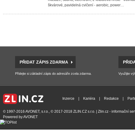
škvárové, pavidelná cvičení - aerobic, power…
PŘIDAT ZÁPIS ZDARMA
PŘID
Přidejte si základní zápis do adresáře zcela zdarma.
Využijte vý
Inzerce
|
Kariéra
|
Redakce
|
Part
© 1997-2016
AVONET, s.r.o.
, © 2017-2018
ZLIN.CZ s.r.o.
| Zlin.cz - informační s
Powered by
AVONET