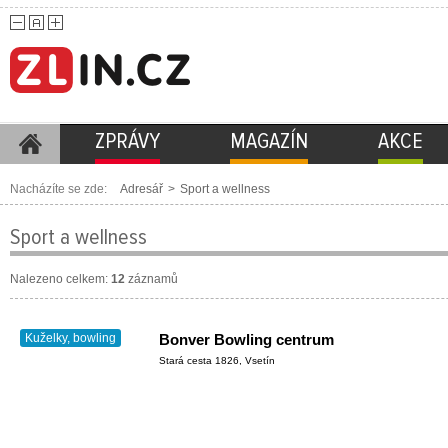
ZPRÁVY
MAGAZÍN
AKCE
Nacházíte se zde:
Adresář
>
Sport a wellness
Sport a wellness
Nalezeno celkem:
12
záznamů
Kuželky, bowling
Bonver Bowling centrum
Stará cesta 1826, Vsetín