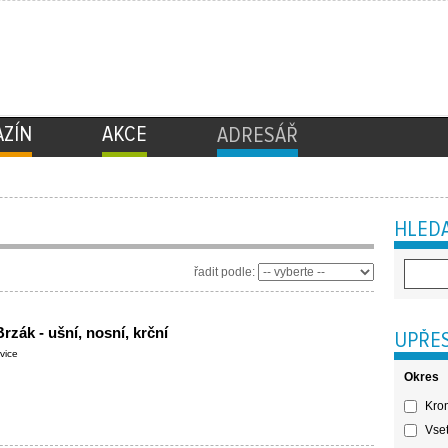
ZÍN
AKCE
ADRESÁŘ
HLEDA
řadit podle:
rzák - ušní, nosní, krční
UPŘES
vice
Okres
Krom
Vset