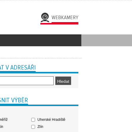
WEBKAMERY
T V ADRESÁŘI
NIT VÝBĚR
ěříž
Uherské Hradiště
ín
Zlín