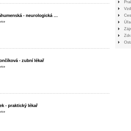
Pra
Vzd
MUDr. Monika Záhumenská - neurologická ambulance
Ces
Úřa
vice
Záj
Zdr
Ost
nčíková - zubní lékař
vice
k - praktický lékař
vice