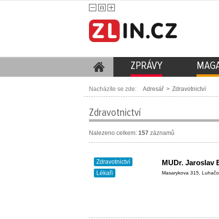
ZPRÁVY
MAGA
Nacházíte se zde:
Adresář
>
Zdravotnictví
Zdravotnictví
Nalezeno celkem:
157
záznamů
Zdravotnictví
MUDr. Jaroslav B
Lékaři
Masarykova 315, Luhačo