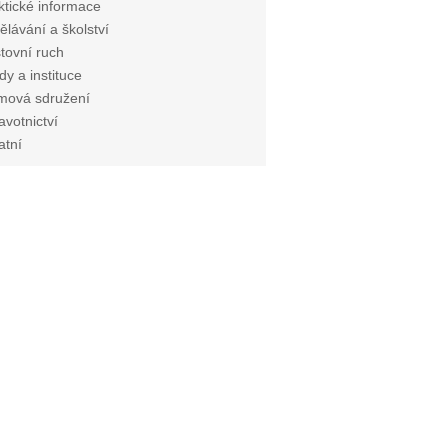
ktické informace
ělávání a školství
tovní ruch
dy a instituce
mová sdružení
avotnictví
atní