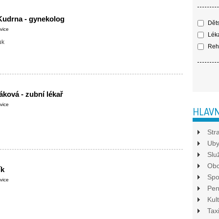
Kudrna - gynekolog
Děts
vice
Léka
uk
Reha
áková - zubní lékař
vice
HLAVN
Str
Uby
Slu
Ob
ík
Spo
vice
Pen
Kul
Tax