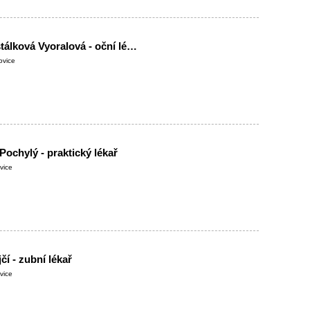
MUDr. Pavla Dostálková Vyoralová - oční lékař
ovice
Pochylý - praktický lékař
vice
čí - zubní lékař
vice