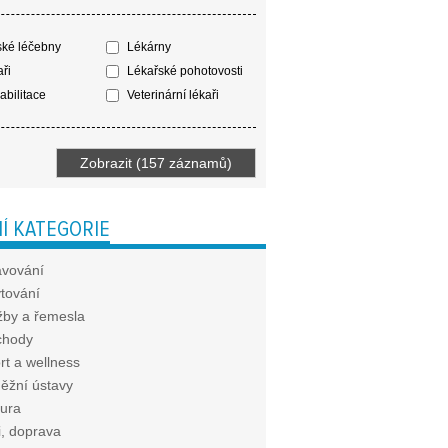
ké léčebny
Lékárny
ři
Lékařské pohotovosti
bilitace
Veterinární lékaři
Í KATEGORIE
avování
tování
žby a řemesla
chody
rt a wellness
ěžní ústavy
tura
i, doprava