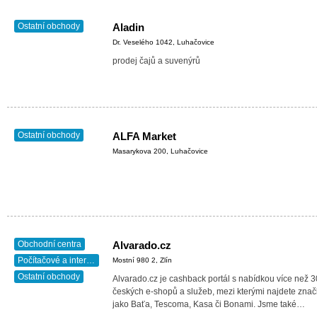
Ostatní obchody
Aladin
Dr. Veselého 1042, Luhačovice
prodej čajů a suvenýrů
Ostatní obchody
ALFA Market
Masarykova 200, Luhačovice
Obchodní centra
Alvarado.cz
Počítačové a internetové služby
Mostní 980 2, Zlín
Ostatní obchody
Alvarado.cz je cashback portál s nabídkou více než 
českých e-shopů a služeb, mezi kterými najdete znač
jako Baťa, Tescoma, Kasa či Bonami. Jsme také…