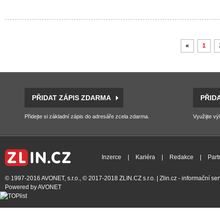
«
1
PŘIDAT ZÁPIS ZDARMA
PŘID
Přidejte si základní zápis do adresáře zcela zdarma.
Využijte vý
Inzerce
|
Kariéra
|
Redakce
|
Part
© 1997-2016
AVONET, s.r.o.
, © 2017-2018
ZLIN.CZ s.r.o.
| Zlin.cz - informační s
Powered by
AVONET