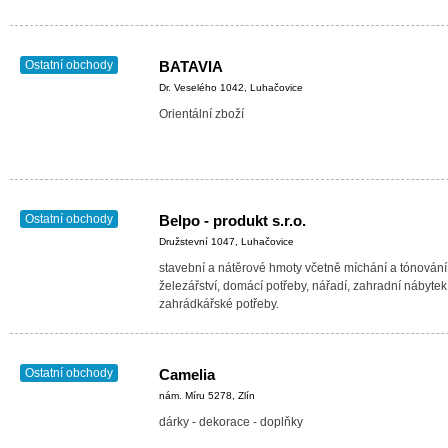
Ostatní obchody
BATAVIA
Dr. Veselého 1042, Luhačovice
Orientální zboží
Ostatní obchody
Belpo - produkt s.r.o.
Družstevní 1047, Luhačovice
stavební a nátěrové hmoty včetně míchání a tónování
železářství, domácí potřeby, nářadí, zahradní nábytek
zahrádkářské potřeby.
Ostatní obchody
Camelia
nám. Míru 5278, Zlín
dárky - dekorace - doplňky