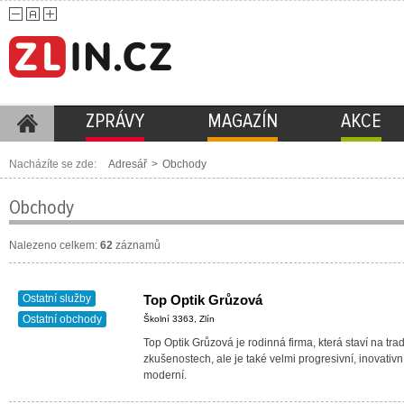
ZPRÁVY
MAGAZÍN
AKCE
Nacházíte se zde:
Adresář
>
Obchody
Obchody
Nalezeno celkem:
62
záznamů
Ostatní služby
Top Optik Grůzová
Ostatní obchody
Školní 3363, Zlín
Top Optik Grůzová je rodinná firma, která staví na trad
zkušenostech, ale je také velmi progresivní, inovativn
moderní.