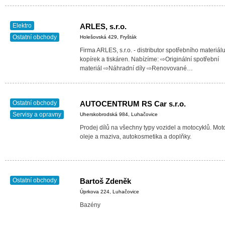
Elektro
ARLES, s.r.o.
Ostatní obchody
Holešovská 429, Fryšták
Firma ARLES, s.r.o. - distributor spotřebního materiál
kopírek a tiskáren. Nabízíme: ⇨Originální spotřební
materiál ⇨Náhradní díly ⇨Renovované…
Ostatní obchody
AUTOCENTRUM RS Car s.r.o.
Servisy a opravny
Uherskobrodská 984, Luhačovice
Prodej dílů na všechny typy vozidel a motocyklů. Mot
oleje a maziva, autokosmetika a doplňky.
Ostatní obchody
Bartoš Zdeněk
Úprkova 224, Luhačovice
Bazény