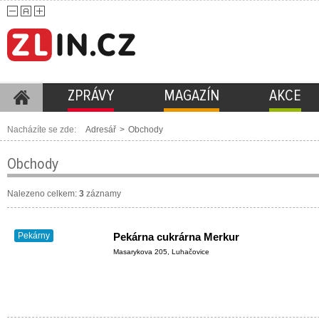
ZPRÁVY
MAGAZÍN
AKCE
Nacházíte se zde:
Adresář
>
Obchody
Obchody
Nalezeno celkem:
3
záznamy
Pekárny
Pekárna cukrárna Merkur
Masarykova 205, Luhačovice