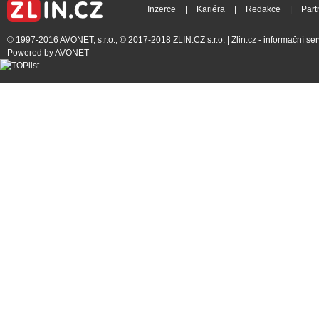
Inzerce
|
Kariéra
|
Redakce
|
Part
© 1997-2016
AVONET, s.r.o.
, © 2017-2018
ZLIN.CZ s.r.o.
| Zlin.cz - informační s
Powered by
AVONET