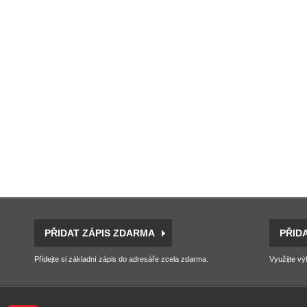
PŘIDAT ZÁPIS ZDARMA
PŘID
Přidejte si základní zápis do adresáře zcela zdarma.
Využijte vý