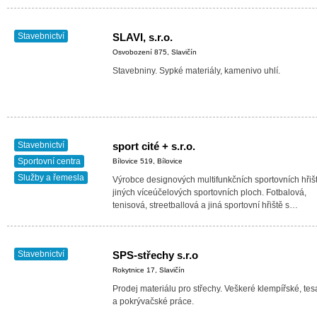
lze z několika…
Stavebnictví
SLAVI, s.r.o.
Osvobození 875, Slavičín
Stavebniny. Sypké materiály, kamenivo uhlí.
Stavebnictví
sport cité + s.r.o.
Sportovní centra
Bílovice 519, Bílovice
Služby a řemesla
Výrobce designových multifunkčních sportovních hřiš
jiných víceúčelových sportovních ploch. Fotbalová,
tenisová, streetballová a jiná sportovní hřiště s…
Stavebnictví
SPS-střechy s.r.o
Rokytnice 17, Slavičín
Prodej materiálu pro střechy. Veškeré klempířské, tes
a pokrývačské práce.