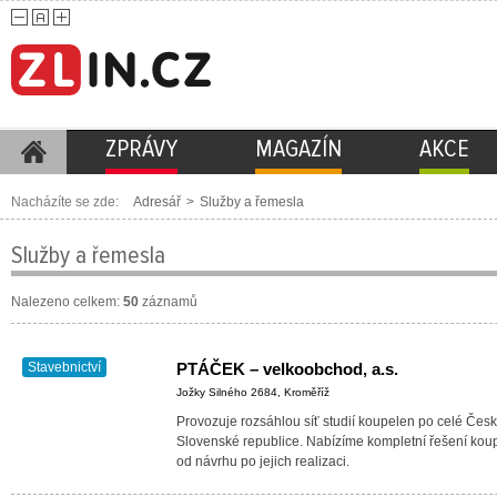
ZPRÁVY
MAGAZÍN
AKCE
Nacházíte se zde:
Adresář
>
Služby a řemesla
Služby a řemesla
Nalezeno celkem:
50
záznamů
Stavebnictví
PTÁČEK – velkoobchod, a.s.
Jožky Silného 2684, Kroměříž
Provozuje rozsáhlou síť studií koupelen po celé Čes
Slovenské republice. Nabízíme kompletní řešení kou
od návrhu po jejich realizaci.