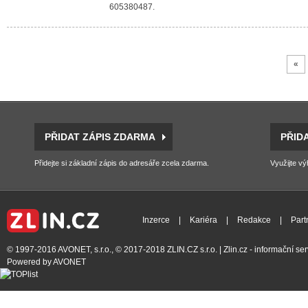
605380487.
«
PŘIDAT ZÁPIS ZDARMA
PŘID
Přidejte si základní zápis do adresáře zcela zdarma.
Využijte vý
Inzerce
|
Kariéra
|
Redakce
|
Part
© 1997-2016
AVONET, s.r.o.
, © 2017-2018
ZLIN.CZ s.r.o.
| Zlin.cz - informační s
Powered by
AVONET