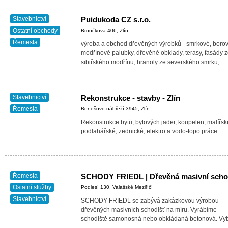
Stavebnictví
Puidukoda CZ s.r.o.
Ostatní obchody
Broučkova 406, Zlín
Řemesla
výroba a obchod dřevěných výrobků - smrkové, boro
modřínové palubky, dřevěné obklady, terasy, fasády 
sibiřského modřínu, hranoly ze severského smrku,…
Stavebnictví
Rekonstrukce - stavby - Zlín
Řemesla
Benešovo nábřeží 3945, Zlín
Rekonstrukce bytů, bytových jader, koupelen, malířsk
podlahářské, zednické, elektro a vodo-topo práce.
Řemesla
Ostatní služby
Podlesí 130, Valašské Meziříčí
Stavebnictví
SCHODY FRIEDL se zabývá zakázkovou výrobou
dřevěných masivních schodišť na míru. Vyrábíme
schodiště samonosná nebo obkládaná betonová. Vyb