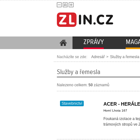
ZPRÁVY
MAGA
Nacházíte se zde:
Adresář
>
Služby a řemesla
Služby a řemesla
Nalezeno celkem:
50
záznamů
Stavebnictví
ACER - HERÁL
Horní Lhota 167
Foukaná izolace a tep
trámových stropů ve Z