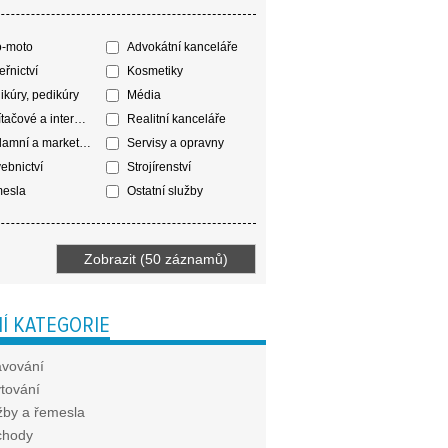
o-moto
Advokátní kanceláře
řnictví
Kosmetiky
kúry, pedikúry
Média
tačové a internetové služby
Realitní kanceláře
amní a marketingové služby
Servisy a opravny
ebnictví
Strojírenství
esla
Ostatní služby
Í KATEGORIE
avování
tování
žby a řemesla
chody