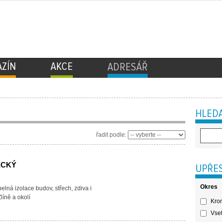
ZÍN
AKCE
ADRESÁŘ
HLEDA
řadit podle:
ECKÝ
UPŘES
Okres
elná izolace budov, střech, zdiva i
líně a okolí
Krom
Vset