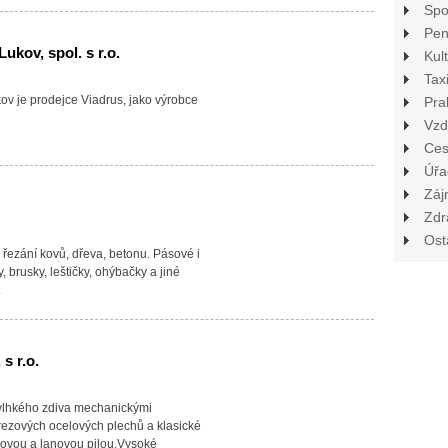
Spo
Pen
ov, spol. s r.o.
Kul
Tax
ov je prodejce Viadrus, jako výrobce
Pra
Vzd
Ces
Úřa
Záj
Zdr
Ost
řezání kovů, dřeva, betonu. Pásové i
y, brusky, leštičky, ohýbačky a jiné
.
s r.o.
lhkého zdiva mechanickými
ezových ocelových plechů a klasické
zovou a lanovou pilou.Vysoké