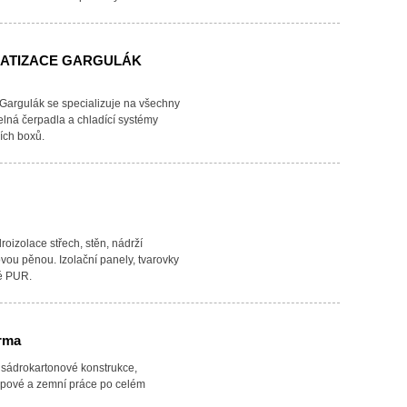
MATIZACE GARGULÁK
 Gargulák se specializuje na všechny
pelná čerpadla a chladící systémy
ích boxů.
roizolace střech, stěn, nádrží
vou pěnou. Izolační panely, tvarovky
dé PUR.
irma
, sádrokartonové konstrukce,
kopové a zemní práce po celém