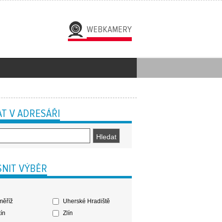
WEBKAMERY
T V ADRESÁŘI
NIT VÝBĚR
ěříž
Uherské Hradiště
ín
Zlín