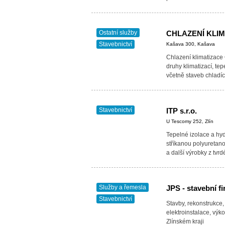
garance na…
Ostatní služby
CHLAZENÍ KLI
Stavebnictví
Kašava 300, Kašava
Chlazení klimatizace
druhy klimatizací, te
včetně staveb chladíc
Stavebnictví
ITP s.r.o.
U Tescomy 252, Zlín
Tepelné izolace a hyd
stříkanou polyuretano
a další výrobky z tvr
Služby a řemesla
JPS - stavební f
Stavebnictví
Stavby, rekonstrukce
elektroinstalace, vý
Zlínském kraji