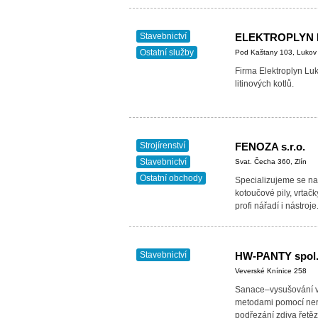
Stavebnictví
ELEKTROPLYN Luk
Ostatní služby
Pod Kaštany 103, Lukov
Firma Elektroplyn Luk
litinových kotlů.
Strojírenství
FENOZA s.r.o.
Stavebnictví
Svat. Čecha 360, Zlín
Ostatní obchody
Specializujeme se na 
kotoučové pily, vrtačk
profi nářadí i nástroje
Stavebnictví
HW-PANTY spol. 
Veverské Knínice 258
Sanace–vysušování v
metodami pomocí ner
podřezání zdiva řetě