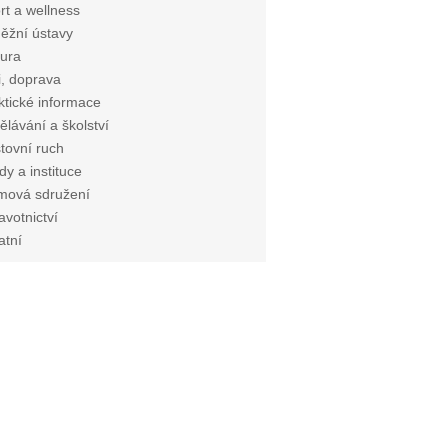
rt a wellness
ěžní ústavy
tura
i, doprava
ktické informace
ělávání a školství
tovní ruch
dy a instituce
mová sdružení
avotnictví
atní