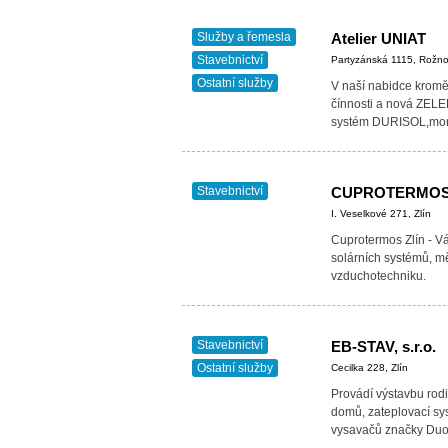
Služby a řemesla
Atelier UNIAT
Stavebnictví
Partyzánská 1115, Rožn
Ostatní služby
V naší nabidce kro
čínnosti a nová ZEL
systém DURISOL,mont
AXPIR,výrobky…
Stavebnictví
CUPROTERMOS Zlí
I. Veselkové 271, Zlín
Cuprotermos Zlín - Vá
solárních systémů, m
vzduchotechniku.
Stavebnictví
EB-STAV, s.r.o.
Ostatní služby
Cecilka 228, Zlín
Provádí výstavbu rod
domů, zateplovací sy
vysavačů značky Duo