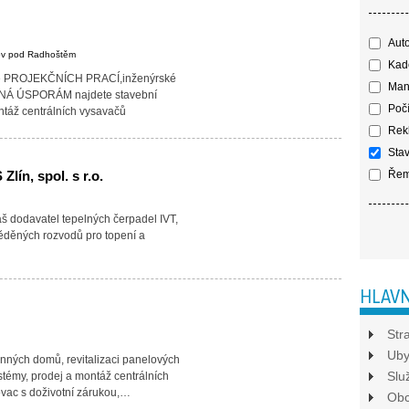
Aut
ov pod Radhoštěm
Kade
mě PROJEKČNÍCH PRACÍ,inženýrské
Mani
ENÁ ÚSPORÁM najdete stavební
Počí
áž centrálních vysavačů
Rekl
Stav
n, spol. s r.o.
Řem
š dodavatel tepelných čerpadel IVT,
ěděných rozvodů pro topení a
HLAVN
Str
Uby
inných domů, revitalizaci panelových
Slu
stémy, prodej a montáž centrálních
vac s doživotní zárukou,…
Ob