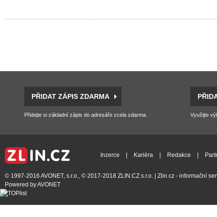
PŘIDAT ZÁPIS ZDARMA
PŘID
Přidejte si základní zápis do adresáře zcela zdarma.
Využijte vý
Inzerce
|
Kariéra
|
Redakce
|
Part
© 1997-2016
AVONET, s.r.o.
, © 2017-2018
ZLIN.CZ s.r.o.
| Zlin.cz - informační s
Powered by
AVONET