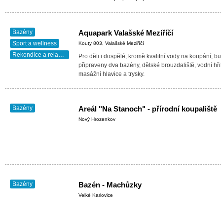
Bazény
Aquapark Valašské Meziříčí
Sport a wellness
Kouty 803, Valašské Meziříčí
Rekondice a relaxace
Pro děti i dospělé, kromě kvalitní vody na koupání, b
připraveny dva bazény, dětské brouzdaliště, vodní hři
masážní hlavice a trysky.
Bazény
Areál "Na Stanoch" - přírodní koupaliště
Nový Hrozenkov
Bazény
Bazén - Machůzky
Velké Karlovice