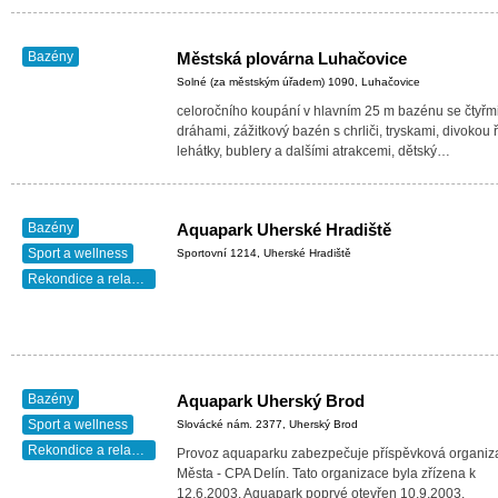
Bazény
Městská plovárna Luhačovice
Solné (za městským úřadem) 1090, Luhačovice
celoročního koupání v hlavním 25 m bazénu se čtyřm
dráhami, zážitkový bazén s chrliči, tryskami, divokou 
lehátky, bublery a dalšími atrakcemi, dětský…
Bazény
Aquapark Uherské Hradiště
Sport a wellness
Sportovní 1214, Uherské Hradiště
Rekondice a relaxace
Bazény
Aquapark Uherský Brod
Sport a wellness
Slovácké nám. 2377, Uherský Brod
Rekondice a relaxace
Provoz aquaparku zabezpečuje příspěvková organiz
Města - CPA Delín. Tato organizace byla zřízena k
12.6.2003. Aquapark poprvé otevřen 10.9.2003.