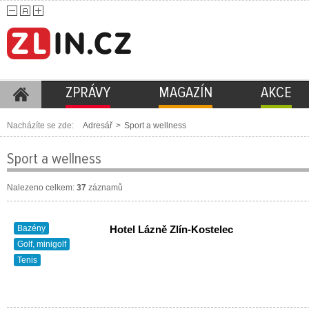
ZPRÁVY
MAGAZÍN
AKCE
Nacházíte se zde:
Adresář
>
Sport a wellness
Sport a wellness
Nalezeno celkem:
37
záznamů
Bazény
Hotel Lázně Zlín-Kostelec
Golf, minigolf
Tenis