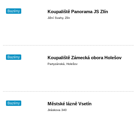
Bazény
Koupaliště Panorama JS Zlín
Jižní Svahy, Zlín
Bazény
Koupaliště Zámecká obora Holešov
Partyzánská, Holešov
Bazény
Městské lázně Vsetín
Jiráskova 340