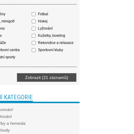
ény
Fotbal
, minigolf
Hokej
ess
Lyžování
s
Kuželky, bowling
áže
Rekondice a relaxace
tovní centra
Sportovní kluby
tní sporty
Í KATEGORIE
avování
tování
žby a řemesla
chody