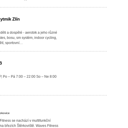
ytmik Zlín
 děti a dospělé - aerobik a jeho různé
ates, bosu, sm systém, indoor cycling,
tí, sportovní…
B
, Po – Pá 7:00 – 22:00 So – Ne 8:00
rokovice
itness se nachází v multifunkční
 březích Štěrkoviště. Waves Fitness