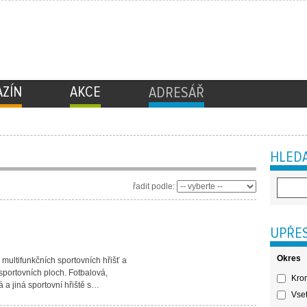
ZÍN
AKCE
ADRESÁŘ
HLEDA
řadit podle:
UPŘES
Okres
multifunkčních sportovních hřišť a
sportovních ploch. Fotbalová,
Krom
á a jiná sportovní hřiště s…
Vset