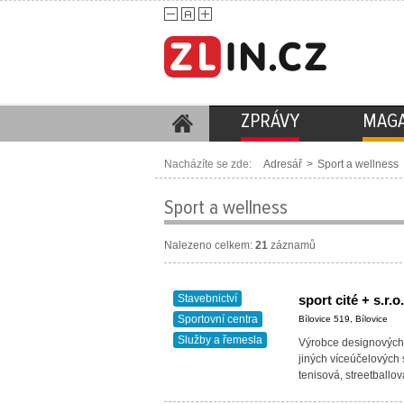
ZPRÁVY
MAGA
Nacházíte se zde:
Adresář
>
Sport a wellness
Sport a wellness
Nalezeno celkem:
21
záznamů
Stavebnictví
sport cité + s.r.o.
Sportovní centra
Bílovice 519, Bílovice
Služby a řemesla
Výrobce designových 
jiných víceúčelových 
tenisová, streetballov