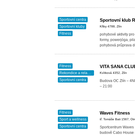
Sportovní centra
Sportovní klub R
Sportovní kluby
Křiby 4788, Zlín
Fitness
pohybové aktivity pro
formy, powerjóga, pil
pohybová průprava dě
Fitness
VITA SANA CLU
Rekondice a relaxace
Kvítková 4352, Zlín
Sportovní centra
Budova OC Zlín – 4NP
– 21:00
Fitness
Waves Fitness
Sport a wellness
tř. Tomáše Bati 1567, Ot
Sportovní centra
Sportcentrum Waves F
budově Cabo House na