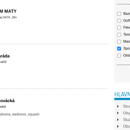
M MATY
Baz
) 5470, Zlín
Golf
Fitn
Teni
Mas
Spor
aráda
Osta
měříž
HLAVN
lovácká
Str
diště
Uby
silovna, wellness, squash
Slu
Ob