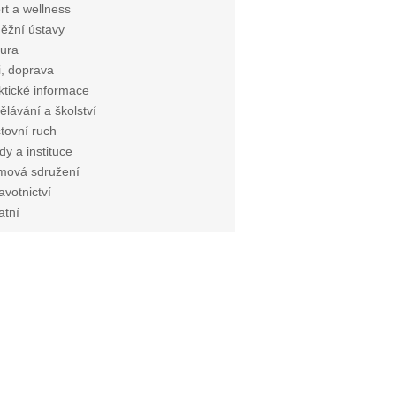
rt a wellness
ěžní ústavy
tura
i, doprava
ktické informace
ělávání a školství
tovní ruch
dy a instituce
mová sdružení
avotnictví
atní