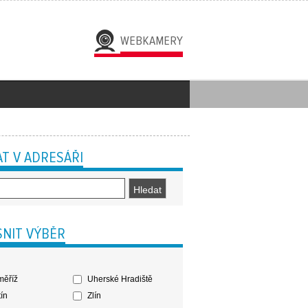
WEBKAMERY
T V ADRESÁŘI
NIT VÝBĚR
ěříž
Uherské Hradiště
ín
Zlín