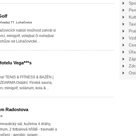
Spo
Pen
Golf
Kul
řehrada) 77, Luhačovice
Tax
ačovicích nabízí možnost zahrát si
Pra
i, minigolf, volejbal či nohejbal.
Vzd
ut chůze od Luhačovické…
Ces
Úřa
Záj
Hotelu Vega***s
Zdr
e
Ost
ma! TENIS & FITNESS & BAZÉN |
ZDARMA Ostatní: Finská sauna,
én, minigolf, solárium, kola &…
um Radostova
ce
ymnastický sál, kuželna 4 dráhy,
rum, 2 fotbalová hřiště - travnaté a
cvičení - aerobic, power…