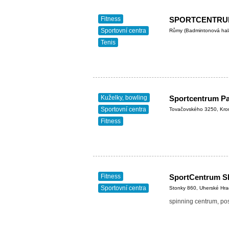
Fitness
SPORTCENTRU
Sportovní centra
Růmy (Badmintonová hala
Tenis
Kuželky, bowling
Sportcentrum P
Sportovní centra
Tovačovského 3250, Kro
Fitness
Fitness
SportCentrum S
Sportovní centra
Stonky 860, Uherské Hra
spinning centrum, po