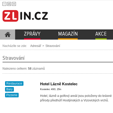
ZPRÁVY
MAGAZÍN
AKCE
Nacházíte se zde:
Adresář
>
Stravování
Stravování
Nalezeno celkem:
58
záznamů
Restaurace
Hotel Lázně Kostelec
Bary
Kostelec 493, Zlín
Pizzerie
Hotel, lázně a golfový areál jsou položeny do krásné
přírody předhúří Hostýnských a Vizovických vrchů.