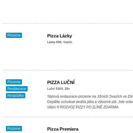
Pizzerie
Pizza Lázky
Lázky 698, Vsetín
Pizzerie
PIZZA LUČNÍ
Restaurace
Luční 5303, Zlín
Hospůdky
Stylová restaurace-pizzerie na Jižních Svazích ve Zlí
Dojděte ochutnat skvělá jídla a výborné pití. Jste srd
vítáni !!! ROZVOZ PIZZY PO ZLÍNĚ ZDARMA
Pizzerie
Pizza Premiera