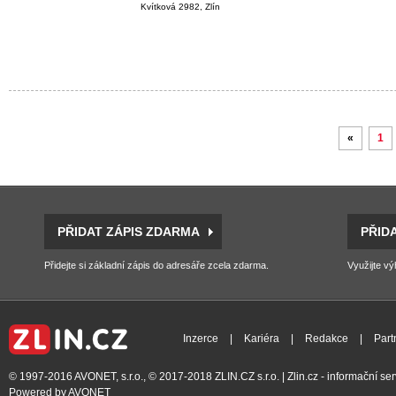
Kvítková 2982, Zlín
«
1
PŘIDAT ZÁPIS ZDARMA
PŘID
Přidejte si základní zápis do adresáře zcela zdarma.
Využijte vý
Inzerce
|
Kariéra
|
Redakce
|
Part
© 1997-2016
AVONET, s.r.o.
, © 2017-2018
ZLIN.CZ s.r.o.
| Zlin.cz - informační s
Powered by
AVONET