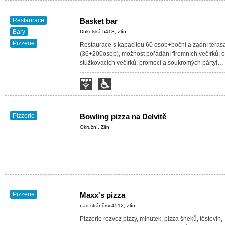
Restaurace
Basket bar
Bary
Dukelská 5413, Zlín
Pizzerie
Restaurace s kapacitou 60 osob+boční a zadní teras
(36+200osob), možnost pořádání firemních večírků, o
stužkovacích večírků, promocí a soukromých párty!…
Pizzerie
Bowling pizza na Delvitě
Okružní, Zlín
Pizzerie
Maxx's pizza
nad stráněmi 4512, Zlín
Pizzerie rozvoz pizzy, minutek, pizza šneků, těstovin,