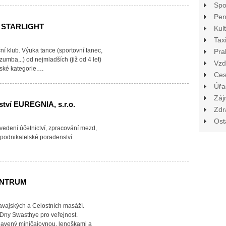
Spo
Pen
 STARLIGHT
Kul
Tax
ní klub. Výuka tance (sportovní tanec,
Pra
zumba,..) od nejmladších (již od 4 let)
Vzd
rské kategorie.…
Ces
Úřa
Záj
tví EUREGNIA, s.r.o.
Zdr
Ost
vedení účetnictví, zpracování mezd,
podnikatelské poradenství.
ENTRUM
vajských a Celostních masáží.
Dny Swasthye pro veřejnost.
bavený miničajovnou, lenoškami a