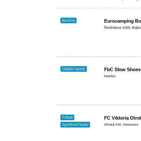
prvky pro…
Bazény
Eurocamping Bo
Štefánikova 1008, Bojko
Ostatní sporty
FbC Slow Shoes
Holešov
Fotbal
FC Viktoria Otro
Sportovní kluby
Zlínská 240, Otrokovice