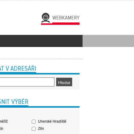
WEBKAMERY
T V ADRESÁŘI
NIT VÝBĚR
ěříž
Uherské Hradiště
ín
Zlín