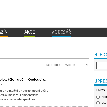
ZÍN
AKCE
ADRESÁŘ
HLEDA
řadit podle:
Centrum péče o pleť, tělo i duši - Kvetoucí strom
UPŘES
vice
Okres
uje netradiční a nadstandardní péči v
metika, masáže, homeopatická
Krom
ní terapie, arteterapeutické…
Vset