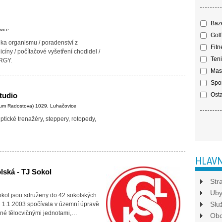
Baz
vice
Golf
ika organismu / poradenství z
Fitn
cíny / počítačové vyšetření chodidel /
Teni
RGY.
Mas
Spor
tudio
Osta
trum Radostova) 1029, Luhačovice
ptické trenažéry, steppery, rotopedy,
HLAVN
lská - TJ Sokol
Str
Uby
okol jsou sdruženy do 42 sokolských
Slu
 1.1.2003 spočívala v územní úpravě
ené tělocvičnými jednotami,…
Ob