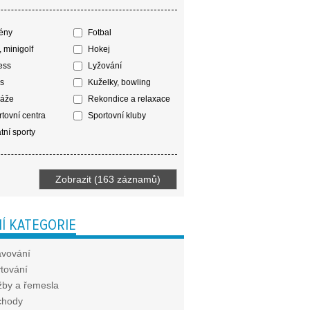
ény
Fotbal
, minigolf
Hokej
ess
Lyžování
s
Kuželky, bowling
áže
Rekondice a relaxace
tovní centra
Sportovní kluby
tní sporty
Í KATEGORIE
avování
tování
žby a řemesla
chody