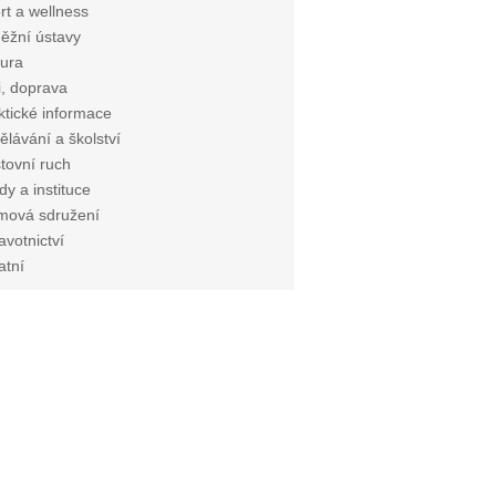
rt a wellness
ěžní ústavy
tura
i, doprava
ktické informace
ělávání a školství
tovní ruch
dy a instituce
mová sdružení
avotnictví
atní