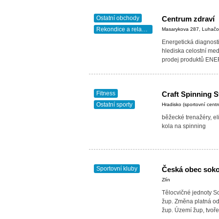
Ostatní obchody
Centrum zdraví
Rekondice a relaxace
Masarykova 287, Luhačo
Energetická diagnost
hlediska celostní medi
prodej produktů ENE
Fitness
Craft Spinning S
Ostatní sporty
Hradisko (sportovní cen
běžecké trenažéry, eli
kola na spinning
Sportovní kluby
Česká obec soko
Zlín
Tělocvičné jednoty S
žup. Změna platná od
žup. Území žup, tvoř