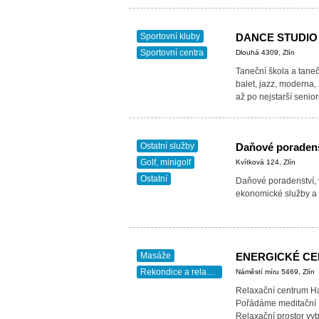
Sportovní kluby
DANCE STUDIO
Sportovní centra
Dlouhá 4309, Zlín
Taneční škola a taneč
balet, jazz, moderna, 
až po nejstarší senio
Ostatní služby
Daňové poradens
Golf, minigolf
Kvítková 124, Zlín
Ostatní
Daňové poradenství, 
ekonomické služby a 
Masáže
ENERGICKÉ C
Rekondice a relaxace
Náměstí míru 5469, Zlín
Relaxační centrum Ha
Pořádáme meditační 
Relaxační prostor vy