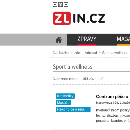
ZPRÁVY
MAGA
Nacházíte se zde:
Adresář
>
Sport a wellness
Sport a wellness
Nalezeno celkem:
163
záznamů
Kosmetiky
Masáže
Masarykova 655, Luhačo
Rekondice a relaxace
Kvetoucí strom poskyt
těchto službách: kos
poradna, kraniosakrál