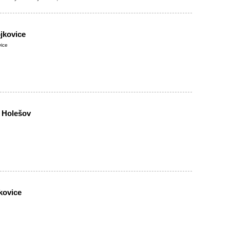
jkovice
vice
 Holešov
kovice